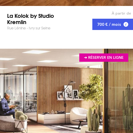
À partir de
La Kolok by Studio
Kremlin
700 € / mois
Rue Lénine - Ivry sur Seine
➔ RÉSERVER EN LIGNE