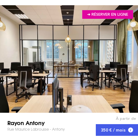
➔ RÉSERVER EN LIGNE
À partir de
Rayon Antony
Rue Maurice Labrousse - Antony
350 € / mois