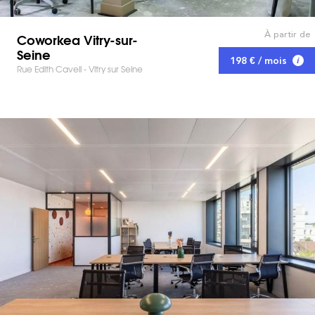
À partir de
Coworkea Vitry-sur-
Seine
198 € / mois
Rue Edith Cavell - Vitry sur Seine