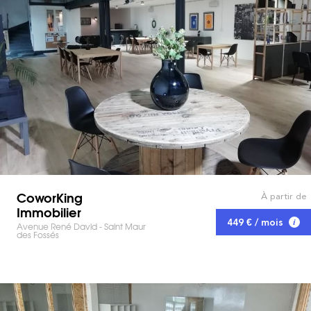
CoworKing
À partir de
Immobilier
449 € / mois
Avenue René David - Saint Maur
des Fossés