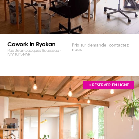
Cowork in Ryokan
Prix sur demande, contactez
nous
Rue Jean-Jacques Rousseau -
Ivry sur Seine
➔ RÉSERVER EN LIGNE