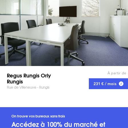
À partir de
Regus Rungis Orly
Rungis
231 € / mois
Rue de Villeneuve - Rungis
On trouve vos bureaux sans frais
Accédez à 100% du marché et