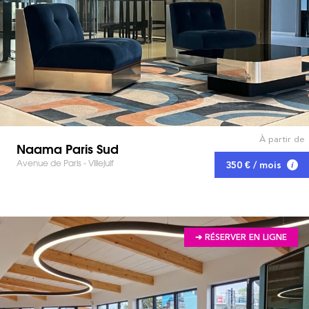
À partir de
Naama Paris Sud
Avenue de Paris - Villejuif
350 € / mois
➔ RÉSERVER EN LIGNE