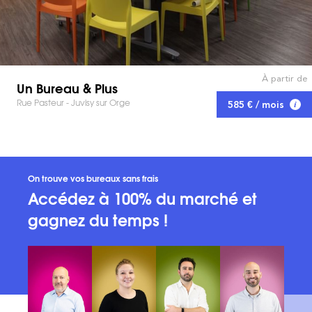
À partir de
Un Bureau & Plus
Rue Pasteur - Juvisy sur Orge
585 € / mois
On trouve vos bureaux sans frais
Accédez à 100% du marché et
gagnez du temps !