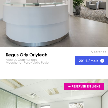
À partir de
Regus Orly Orlytech
Allée du Commandant
201 € / mois
Mouchotte - Paray Vieille Poste
➔ RÉSERVER EN LIGNE