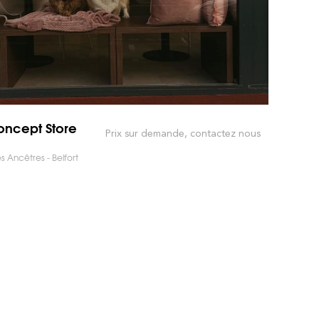
oncept Store
Prix sur demande, contactez nous
 Ancêtres - Belfort