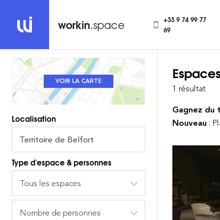
+33 9 74 99 77
workin
.space
69
Espaces
REVENIR À LA LISTE
VOIR LA CARTE
1 résultat
Gagnez du 
Localisation
Nouveau
: P
Type d'espace & personnes
Tous les espaces
Nombre de personnes