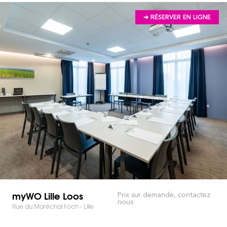
➔ RÉSERVER EN LIGNE
myWO Lille Loos
Prix sur demande, contactez
nous
Rue du Maréchal Foch - Lille