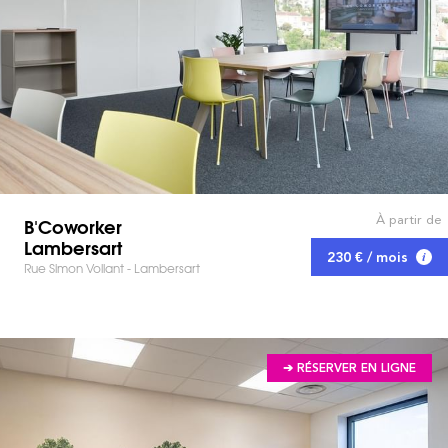
À partir de
B'Coworker
Lambersart
230 € / mois
Rue Simon Vollant - Lambersart
➔ RÉSERVER EN LIGNE