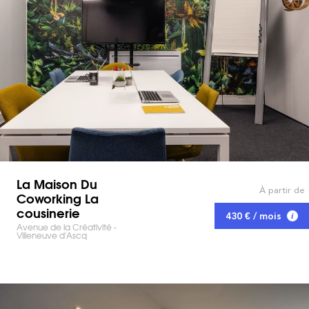
La Maison Du
À partir de
Coworking La
cousinerie
430 € / mois
Avenue de la Créativité -
Villeneuve d'Ascq