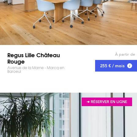
Regus Lille Château
À partir de
Rouge
255 € / mois
Avenue de la Marne - Marcq en
Baroeul
➔ RÉSERVER EN LIGNE