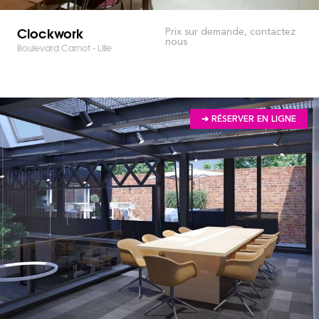
Clockwork
Prix sur demande, contactez
nous
Boulevard Carnot - Lille
➔ RÉSERVER EN LIGNE