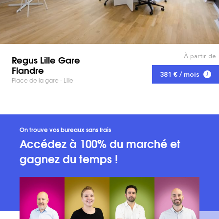
À partir de
Regus Lille Gare
Flandre
381 € / mois
Place de la gare - Lille
On trouve vos bureaux sans frais
Accédez à 100% du marché et
gagnez du temps !