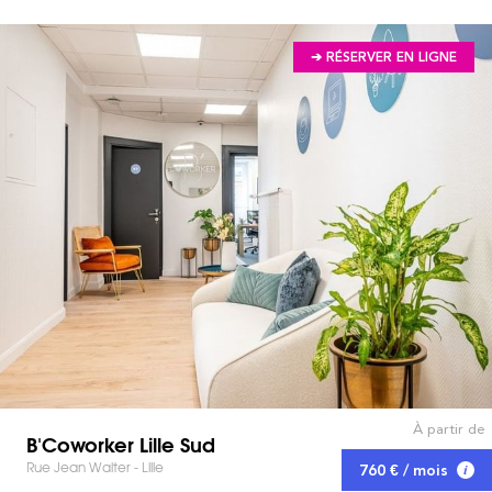
➔ RÉSERVER EN LIGNE
À partir de
B'Coworker Lille Sud
Rue Jean Walter - Lille
760 € / mois