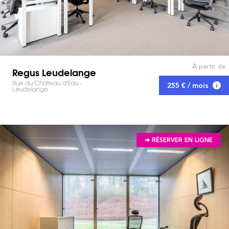
À partir de
Regus Leudelange
Rue du Chateau d'Eau -
255 € / mois
Leudelange
➔ RÉSERVER EN LIGNE