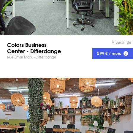
À partir de
Colors Business
Center - Differdange
599 € / mois
Rue Émile Mark - Differdange