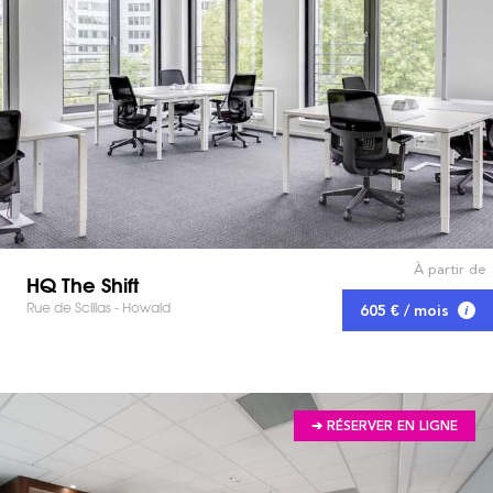
À partir de
HQ The Shift
Rue de Scillas - Howald
605 € / mois
➔ RÉSERVER EN LIGNE