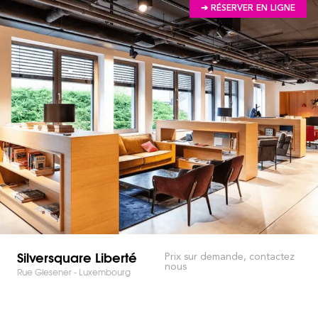
➔ RÉSERVER EN LIGNE
Silversquare Liberté
Prix sur demande, contactez
nous
Rue Glesener - Luxembourg