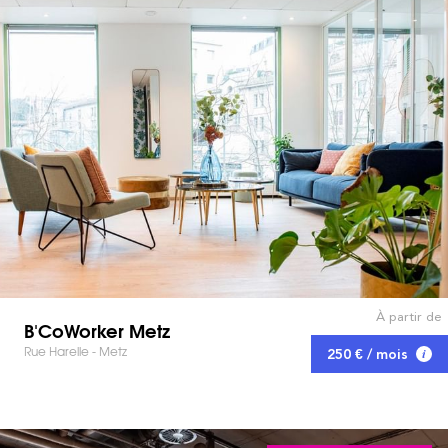
À partir de
B'CoWorker Metz
Rue Harelle - Metz
250 € / mois