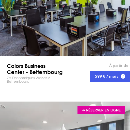
Colors Business
À partir de
Center - Bettembourg
599 € / mois
ZA Economiques Wolser A -
Bettembourg
➔ RÉSERVER EN LIGNE