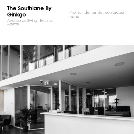
The Southlane By
Ginkgo
Prix sur demande, contactez
nous
Avenue du Swing - Esch sur
Alzette