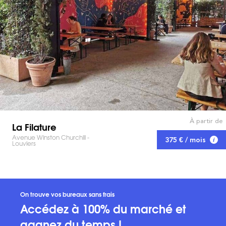
À partir de
La Filature
Avenue Winston Churchill -
375 € / mois
Louviers
On trouve vos bureaux sans frais
Accédez à 100% du marché et
gagnez du temps !