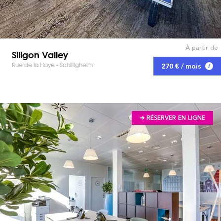
À partir de
Siligon Valley
Rue de la Haye - Schiltigheim
270 € / mois
➔ RÉSERVER EN LIGNE