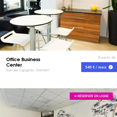
À partir de
Office Business
Center
545 € / mois
Rue des Cigognes - Entzheim
➔ RÉSERVER EN LIGNE