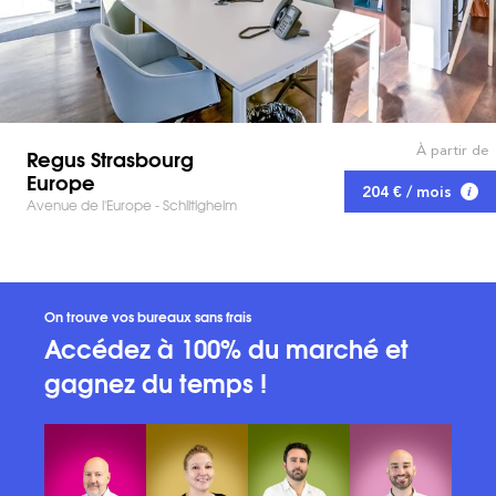
À partir de
Regus Strasbourg
Europe
204 € / mois
Avenue de l'Europe - Schiltigheim
On trouve vos bureaux sans frais
Accédez à 100% du marché et
gagnez du temps !