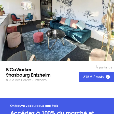
À partir de
B'CoWorker
Strasbourg Entzheim
675 € / mois
8 Rue des Hérons - Entzheim
On trouve vos bureaux sans frais
Accédez à 100% du marché et