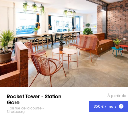
Rocket Tower - Station
À partir de
Gare
350 € / mois
1 bis rue de la course -
Strasbourg