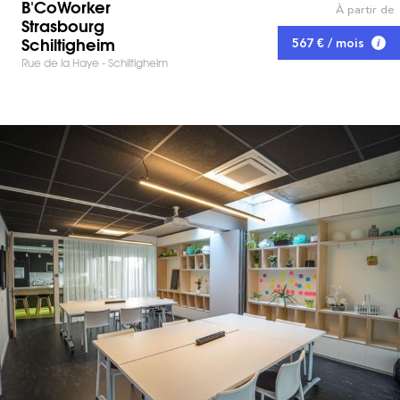
B'CoWorker
À partir de
Strasbourg
Schiltigheim
567 € / mois
Rue de la Haye - Schiltigheim