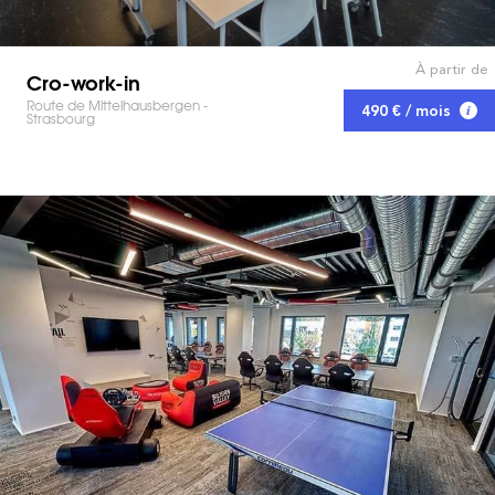
À partir de
Cro-work-in
Route de Mittelhausbergen -
490 € / mois
Strasbourg