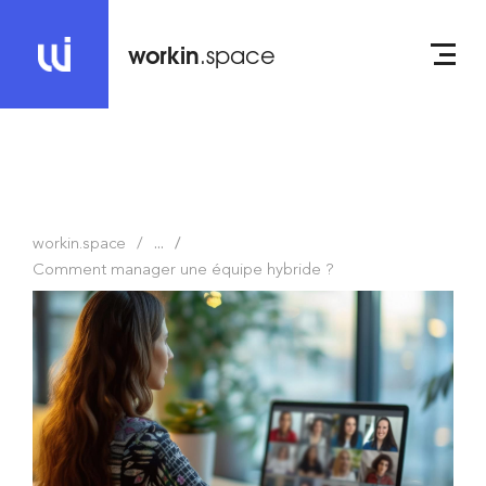
workin
.space
workin.space
...
Comment manager une équipe hybride ?