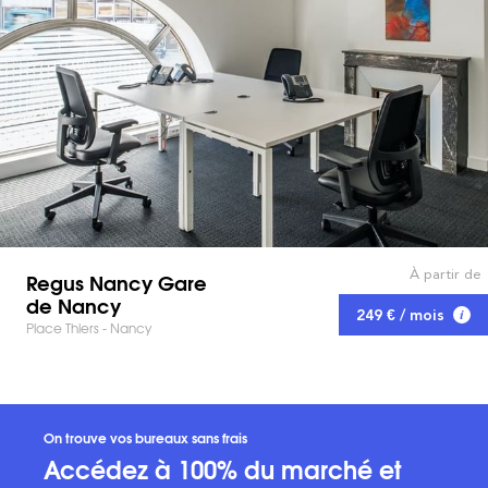
À partir de
Regus Nancy Gare
de Nancy
249 € / mois
Place Thiers - Nancy
On trouve vos bureaux sans frais
Accédez à 100% du marché et