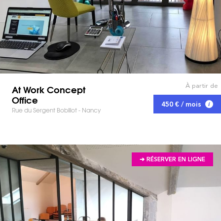
À partir de
At Work Concept
Office
450 € / mois
Rue du Sergent Bobillot - Nancy
➔ RÉSERVER EN LIGNE