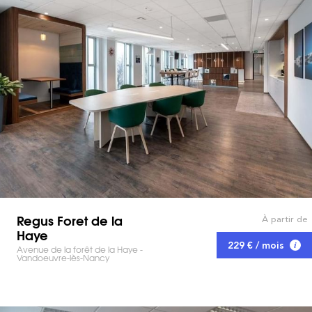
Regus Foret de la
À partir de
Haye
229 € / mois
Avenue de la forêt de la Haye -
Vandoeuvre-lès-Nancy