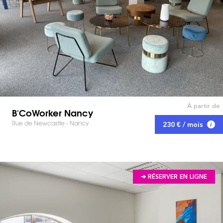
À partir de
B'CoWorker Nancy
Rue de Newcastle - Nancy
230 € / mois
➔ RÉSERVER EN LIGNE