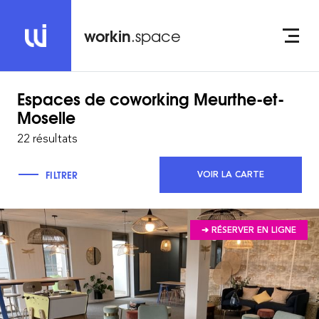
workin
.space
Espaces de coworking
Meurthe-et-
Moselle
22 résultats
FILTRER
VOIR LA CARTE
➔ RÉSERVER EN LIGNE