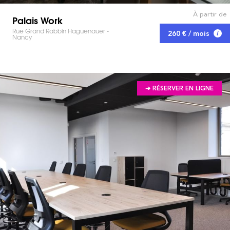
À partir de
Palais Work
Rue Grand Rabbin Haguenauer -
260 € / mois
Nancy
➔ RÉSERVER EN LIGNE