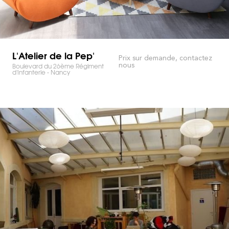
L'Atelier de la Pep'
Prix sur demande, contactez
nous
Boulevard du 26ème Régiment
d'Infanterie - Nancy