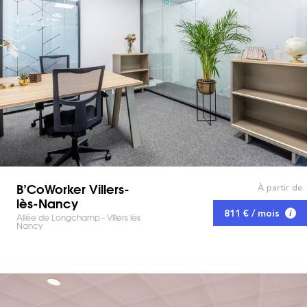
B’CoWorker Villers-
À partir de
lès-Nancy
811 € / mois
Allée de Longchamp - Villers lès
Nancy