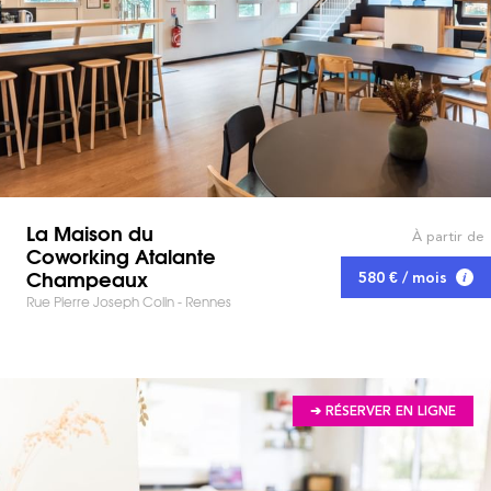
La Maison du
À partir de
Coworking Atalante
Champeaux
580 € / mois
Rue Pierre Joseph Colin - Rennes
➔ RÉSERVER EN LIGNE