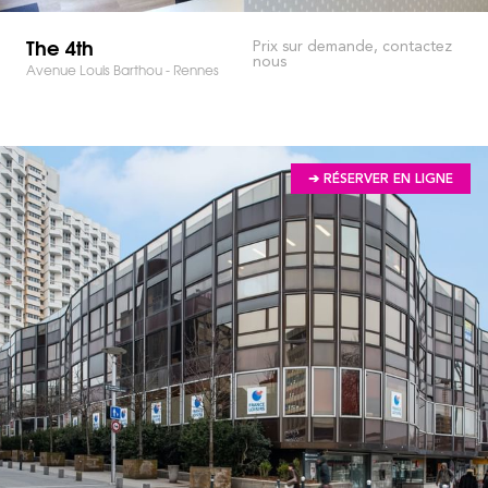
The 4th
Prix sur demande, contactez
nous
Avenue Louis Barthou - Rennes
➔ RÉSERVER EN LIGNE