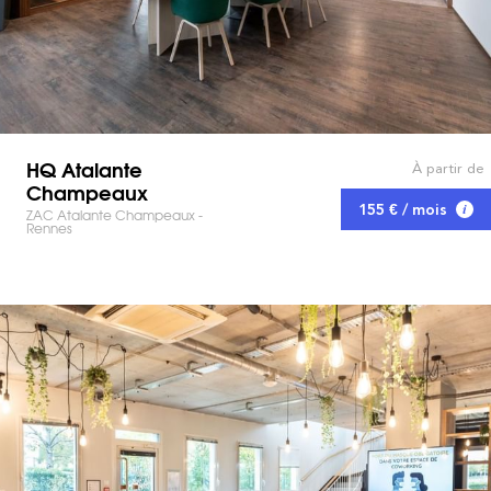
HQ Atalante
À partir de
Champeaux
155 € / mois
ZAC Atalante Champeaux -
Rennes