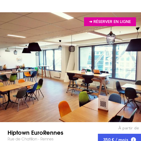
➔ RÉSERVER EN LIGNE
À partir de
Hiptown EuroRennes
Rue de Chatillon - Rennes
350 € / mois