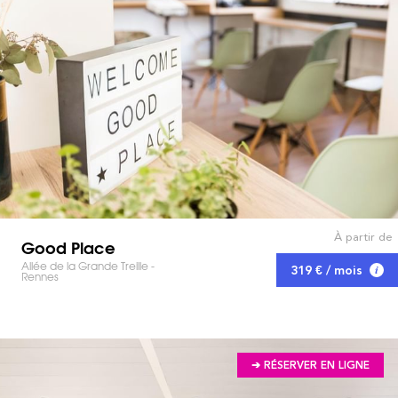
À partir de
Good Place
Allée de la Grande Treille -
319 € / mois
Rennes
➔ RÉSERVER EN LIGNE