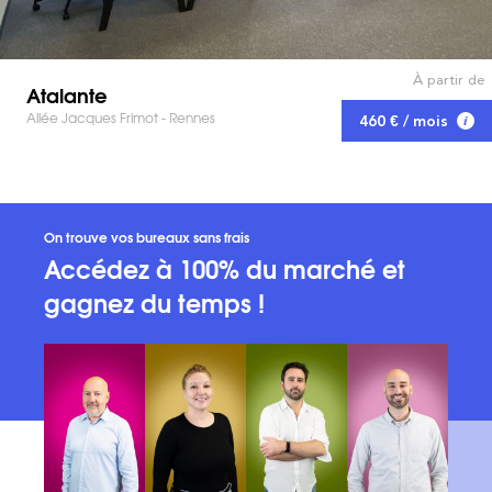
À partir de
Atalante
Allée Jacques Frimot - Rennes
460 € / mois
On trouve vos bureaux sans frais
Accédez à 100% du marché et
gagnez du temps !