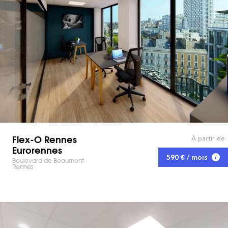
Flex-O Rennes
À partir de
Eurorennes
590 € / mois
Boulevard de Beaumont -
Rennes