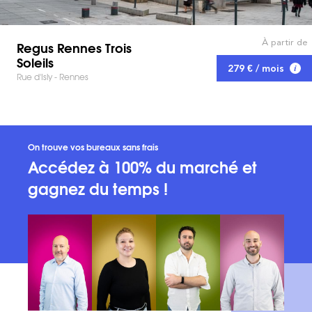
À partir de
Regus Rennes Trois
Soleils
279 € / mois
Rue d'Isly - Rennes
On trouve vos bureaux sans frais
Accédez à 100% du marché et
gagnez du temps !