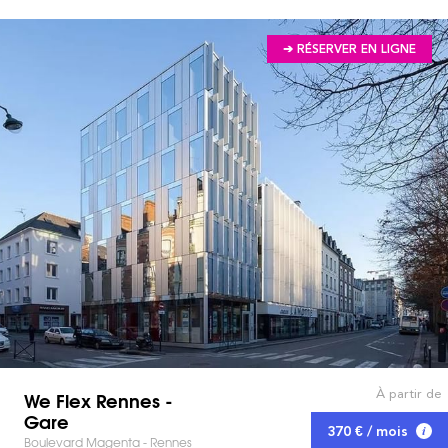
➔ RÉSERVER EN LIGNE
À partir de
We Flex Rennes -
Gare
370 € / mois
Boulevard Magenta - Rennes