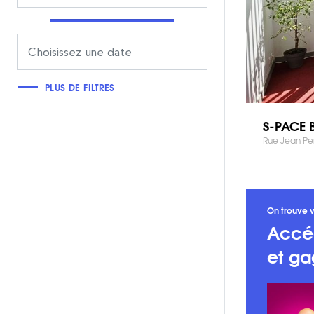
PLUS DE FILTRES
S-PACE 
Rue Jean Per
On trouve v
Accé
et ga