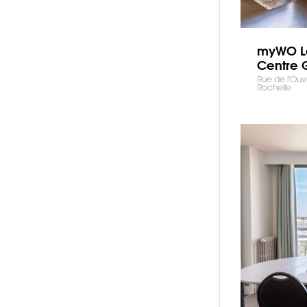
myWO La
Centre 
Rue de l'Ouv
Rochelle