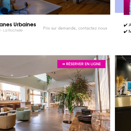
anes Urbaines
✔️ 
Prix sur demande, contactez nous
 - La Rochelle
✔️ M
➔ RÉSERVER EN LIGNE