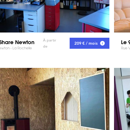
Share Newton
Le 
À partir
209 € / mois
de
ewton - La Rochelle
Rue V