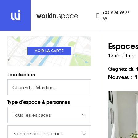
+33 9 74 99 77
workin
.space
69
Espaces
REVENIR À LA LISTE
VOIR LA CARTE
13 résultats
Gagnez du 
Localisation
Nouveau
: P
Type d'espace & personnes
Tous les espaces
Nombre de personnes