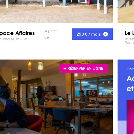
pace Affaires
Le 
À partir
250 € / mois
de
ureauleurs - La
Aven
Roche
On t
➔ RÉSERVER EN LIGNE
A
e