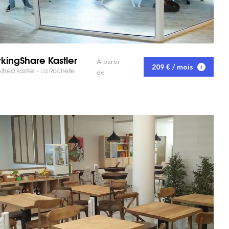
kingShare Kastler
À partir
209 € / mois
lfred Kastler - La Rochelle
de