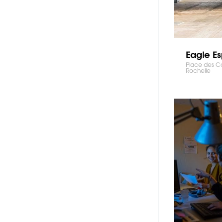
Eagle Es
Place des Co
Rochelle