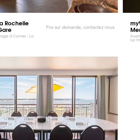
 Rochelle
myW
Prix sur demande, contactez nous
Gare
Me
rage à Cornes - La
Avenu
sur m