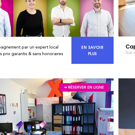
Cap
EN SAVOIR
agnement par un expert local
Rue d
ACCÉDEZ À 100% DU
PLUS
rs prix garantis & sans honoraires
➔ RÉSERVER EN LIGNE