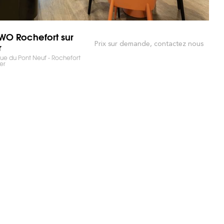
O Rochefort sur
Prix sur demande, contactez nous
r
e du Pont Neuf - Rochefort
er