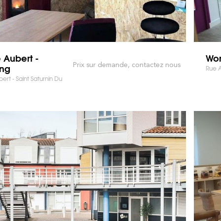
 Aubert -
Wor
Prix sur demande, contactez nous
ing
Rue A
ert - Saint Saturnin Du