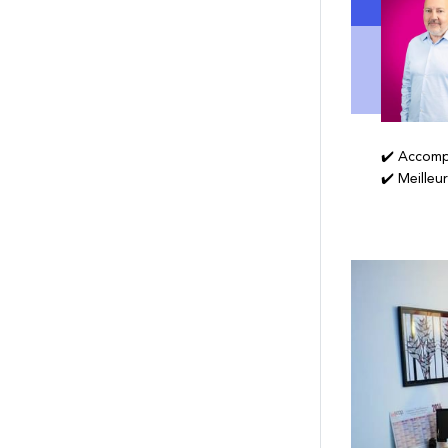
✔️ Accomp
✔️ Meilleu