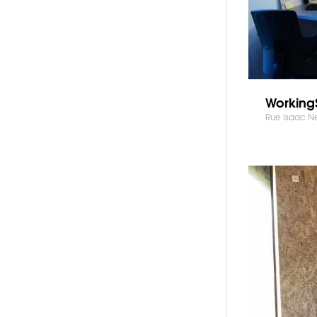
Working
Rue Isaac N