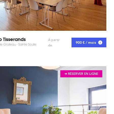
 Tisserands
À partir
900 € / mois
e Grolleau - Sainte Soulle
 MARCHÉ ET GAGNEZ DU TEMPS !
de
➔ RÉSERVER EN LIGNE