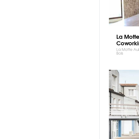
La Motte
Cowork
La Motte Aub
Bois