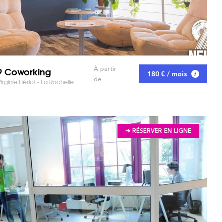
9 Coworking
À partir
180 € / mois
de
irginie Hériot - La Rochelle
➔ RÉSERVER EN LIGNE