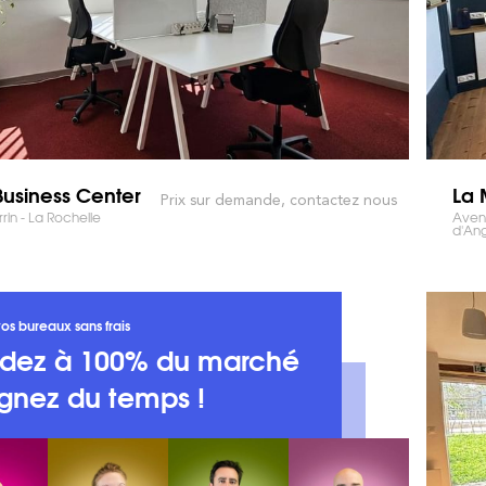
Business Center
La 
Prix sur demande, contactez nous
rin - La Rochelle
Avenu
d'Ang
os bureaux sans frais
dez à 100% du marché
gnez du temps !