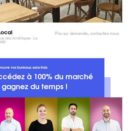
Local
Prix sur demande, contactez nous
ue des Amériques - La
lle
rouve vos bureaux sans frais
ccédez à 100% du marché
t gagnez du temps !