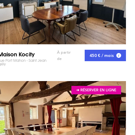
Maison Kocity
À partir
450 € / mois
de
e Port Mahon - Saint Jean
ély
➔ RÉSERVER EN LIGNE