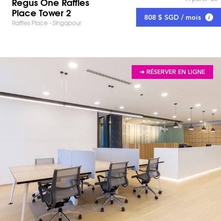
Regus One Raffles
Place Tower 2
808 $ SGD / mois
Raffles Place - Singapour
➔ RÉSERVER EN LIGNE