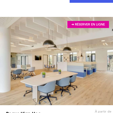
➔ RÉSERVER EN LIGNE
À partir de