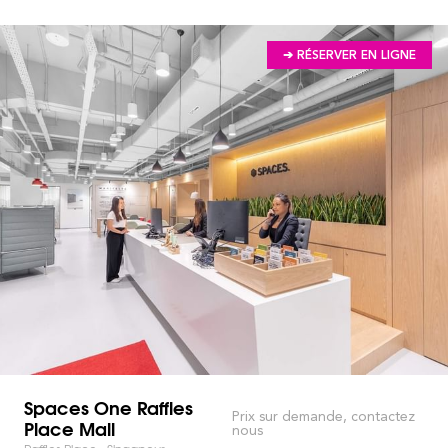
➔ RÉSERVER EN LIGNE
Spaces One Raffles
Prix sur demande, contactez
Place Mall
nous