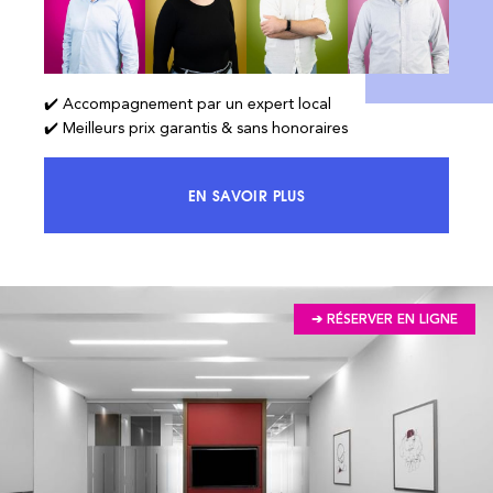
✔️ Accompagnement par un expert local
✔️ Meilleurs prix garantis & sans honoraires
EN SAVOIR PLUS
ACCÉDEZ À 100% DU MARCHÉ ET 
➔ RÉSERVER EN LIGNE