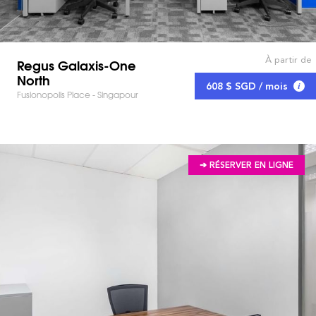
À partir de
Regus Galaxis-One
North
608 $ SGD / mois
Fusionopolis Place - Singapour
➔ RÉSERVER EN LIGNE