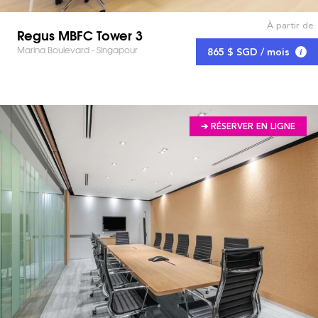
À partir de
Regus MBFC Tower 3
Marina Boulevard - Singapour
865 $ SGD / mois
➔ RÉSERVER EN LIGNE