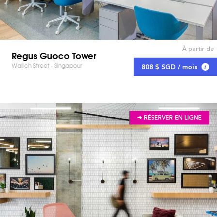
À partir de
Regus Guoco Tower
Wallich Street - Singapour
808 $ SGD / mois
➔ RÉSERVER EN LIGNE