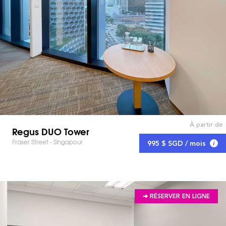
À partir de
Regus DUO Tower
Fraser Street - Singapour
995 $ SGD / mois
➔ RÉSERVER EN LIGNE