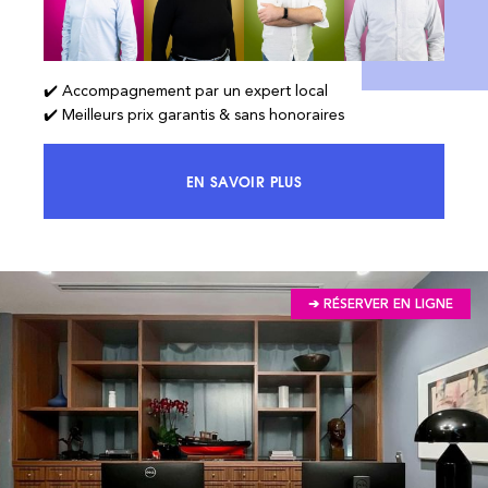
✔️ Accompagnement par un expert local
✔️ Meilleurs prix garantis & sans honoraires
EN SAVOIR PLUS
ACCÉDEZ À 100% DU MARCHÉ ET 
➔ RÉSERVER EN LIGNE