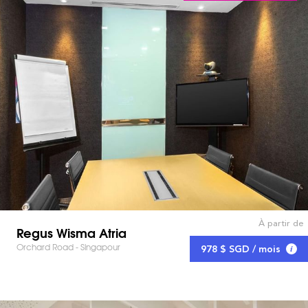
À partir de
Regus Wisma Atria
Orchard Road - Singapour
978 $ SGD / mois