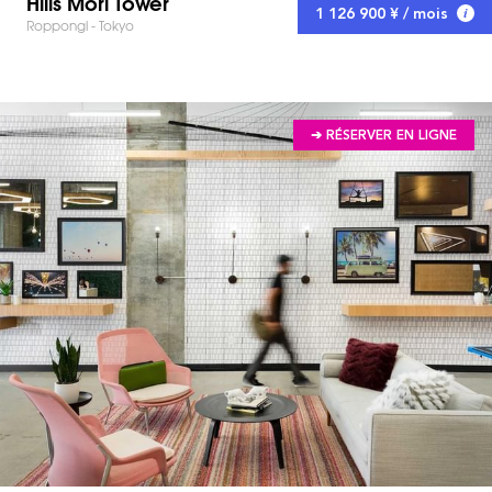
Hills Mori Tower
1 126 900 ¥ / mois
Roppongi - Tokyo
➔ RÉSERVER EN LIGNE