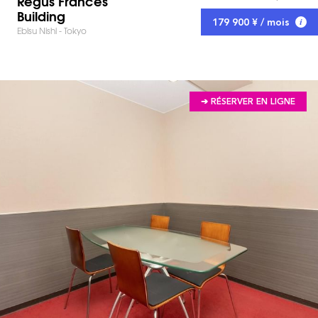
Regus Frances
Building
179 900 ¥ / mois
Ebisu Nishi - Tokyo
➔ RÉSERVER EN LIGNE