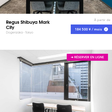
À partir de
Regus Shibuya Mark
City
184 500 ¥ / mois
Dogenzaka - Tokyo
➔ RÉSERVER EN LIGNE