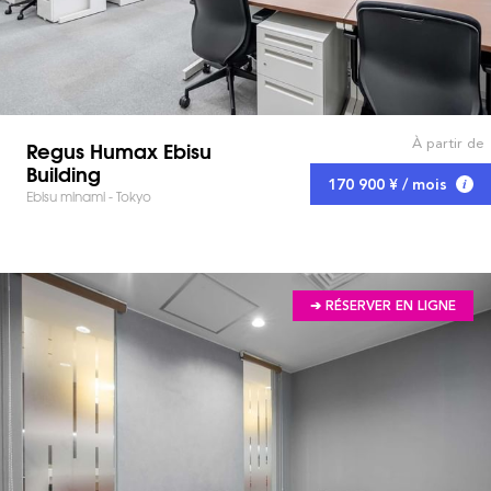
À partir de
Regus Humax Ebisu
Building
170 900 ¥ / mois
Ebisu minami - Tokyo
➔ RÉSERVER EN LIGNE