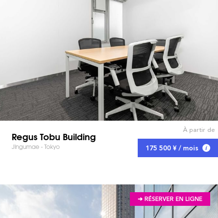
À partir de
Regus Tobu Building
Jingumae - Tokyo
175 500 ¥ / mois
➔ RÉSERVER EN LIGNE