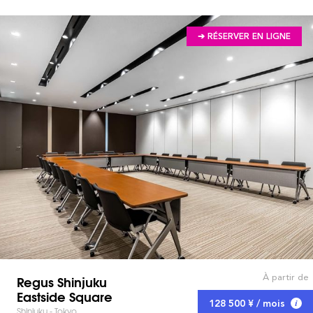
➔ RÉSERVER EN LIGNE
À partir de
Regus Shinjuku
Eastside Square
128 500 ¥ / mois
Shinjuku - Tokyo