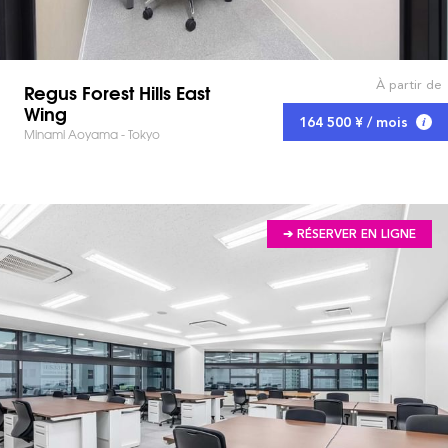
À partir de
Regus Forest Hills East
Wing
164 500 ¥ / mois
Minami Aoyama - Tokyo
➔ RÉSERVER EN LIGNE