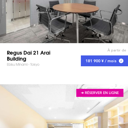
À partir de
Regus Dai 21 Arai
Building
181 900 ¥ / mois
Ebisu Minami - Tokyo
➔ RÉSERVER EN LIGNE