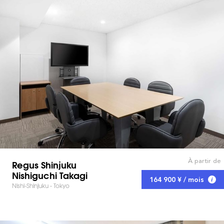
À partir de
Regus Shinjuku
Nishiguchi Takagi
164 900 ¥ / mois
Nishi-Shinjuku - Tokyo