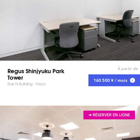
À partir de
Regus Shinjyuku Park
Tower
160 500 ¥ / mois
Rue N Building - Tokyo
➔ RÉSERVER EN LIGNE