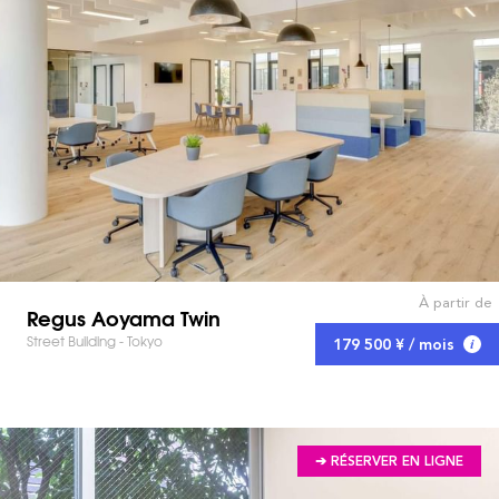
À partir de
Regus Aoyama Twin
Street Building - Tokyo
179 500 ¥ / mois
➔ RÉSERVER EN LIGNE