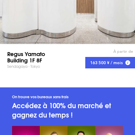
À partir de
Regus Yamato
Building 1F 8F
163 500 ¥ / mois
Sendagaya - Tokyo
On trouve vos bureaux sans frais
Accédez à 100% du marché et
gagnez du temps !