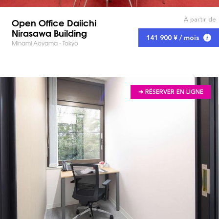
À partir de
Open Office Daiichi
Nirasawa Building
141 900 ¥ / mois
Minami Aoyama - Tokyo
➔ RÉSERVER EN LIGNE