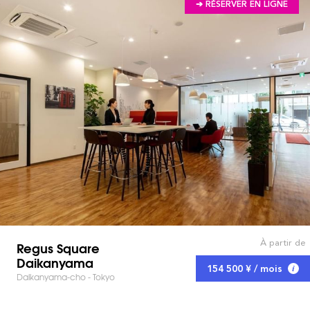
➔ RÉSERVER EN LIGNE
À partir de
Regus Square
Daikanyama
154 500 ¥ / mois
Daikanyama-cho - Tokyo