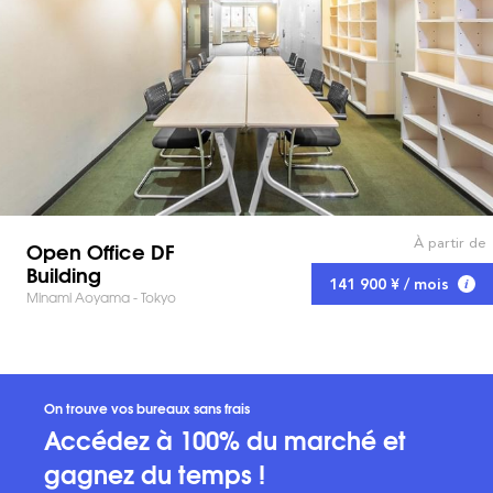
À partir de
Open Office DF
Building
141 900 ¥ / mois
Minami Aoyama - Tokyo
On trouve vos bureaux sans frais
Accédez à 100% du marché et
gagnez du temps !