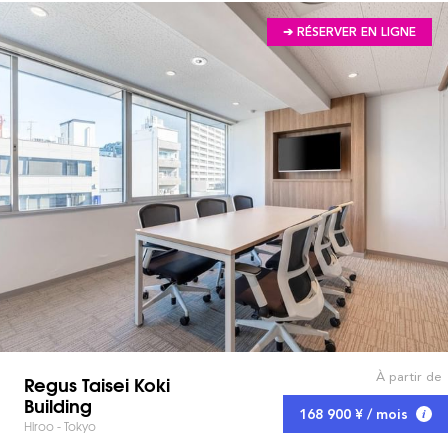
➔ RÉSERVER EN LIGNE
À partir de
Regus Taisei Koki
Building
168 900 ¥ / mois
Hiroo - Tokyo