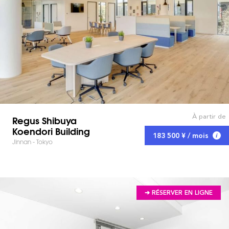
À partir de
Regus Shibuya
Koendori Building
183 500 ¥ / mois
Jinnan - Tokyo
➔ RÉSERVER EN LIGNE