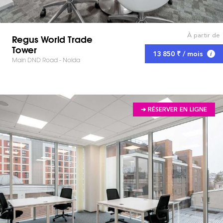
À partir de
Regus World Trade
Tower
13 850 ₹ / mois
Main DND Road - Noida
➔ RÉSERVER EN LIGNE