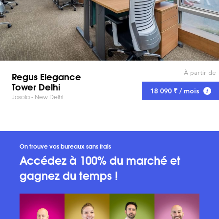
À partir de
Regus Elegance
Tower Delhi
18 090 ₹ / mois
Jasola - New Delhi
On trouve vos bureaux sans frais
Accédez à 100% du marché et
gagnez du temps !