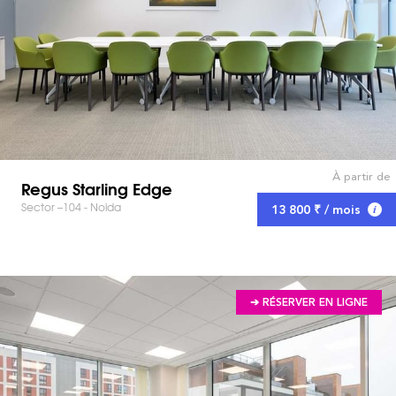
À partir de
Regus Starling Edge
Sector –104 - Noida
13 800 ₹ / mois
➔ RÉSERVER EN LIGNE