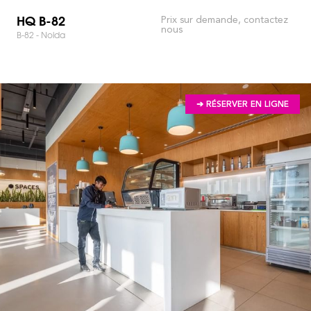
HQ B-82
Prix sur demande, contactez
nous
B-82 - Noida
➔ RÉSERVER EN LIGNE