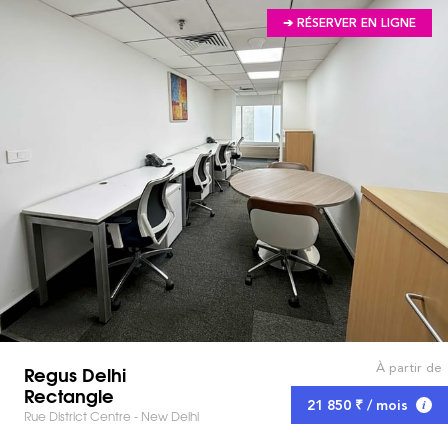
➔ RÉSERVER EN LIGNE
À partir de
Regus Delhi
Rectangle
21 850 ₹ / mois
Rue District Centre - New Delhi