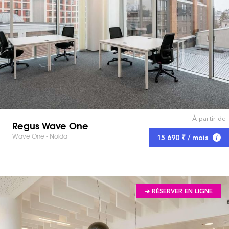
À partir de
Regus Wave One
Wave One - Noida
15 690 ₹ / mois
➔ RÉSERVER EN LIGNE