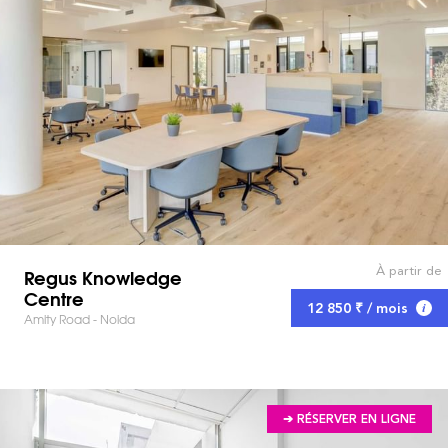
À partir de
Regus Knowledge
Centre
12 850 ₹ / mois
Amity Road - Noida
➔ RÉSERVER EN LIGNE