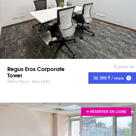
À partir de
Regus Eros Corporate
Tower
32 390 ₹ / mois
Nehru Place - New Delhi
➔ RÉSERVER EN LIGNE