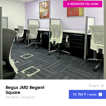
➔ RÉSERVER EN LIGNE
À partir de
Regus JMD Regent
Square
15 750 ₹ / mois
MG Road - Gurugram