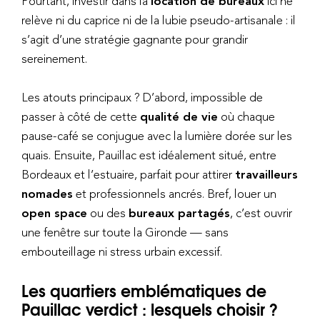
Pourtant, investir dans la
location de bureaux
ici ne
relève ni du caprice ni de la lubie pseudo-artisanale : il
s’agit d’une stratégie gagnante pour grandir
sereinement.
Les atouts principaux ? D’abord, impossible de
passer à côté de cette
qualité de vie
où chaque
pause-café se conjugue avec la lumière dorée sur les
quais. Ensuite, Pauillac est idéalement situé, entre
Bordeaux et l’estuaire, parfait pour attirer
travailleurs
nomades
et professionnels ancrés. Bref, louer un
open space
ou des
bureaux partagés
, c’est ouvrir
une fenêtre sur toute la Gironde — sans
embouteillage ni stress urbain excessif.
Les quartiers emblématiques de
Pauillac verdict : lesquels choisir ?