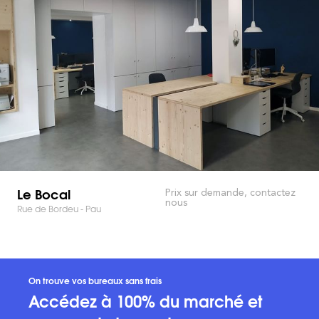
Le Bocal
Prix sur demande, contactez
nous
Rue de Bordeu - Pau
On trouve vos bureaux sans frais
Accédez à 100% du marché et