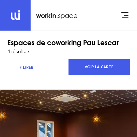
workin
.space
Espaces de coworking
Pau Lescar
4 résultats
FILTRER
VOIR LA CARTE