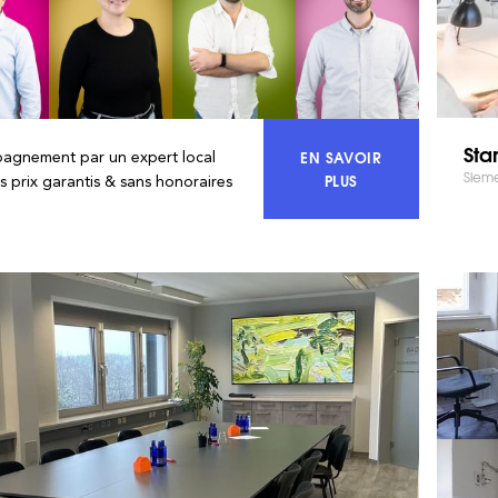
Sta
EN SAVOIR
agnement par un expert local
Sieme
ACCÉDEZ À 100% DU
PLUS
rs prix garantis & sans honoraires