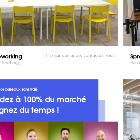
working
Spr
Prix sur demande, contactez nous
 - Herzberg
Haupt
os bureaux sans frais
dez à 100% du marché
gnez du temps !