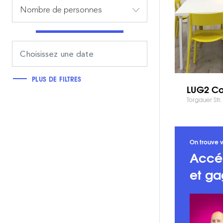
Nombre de personnes
PLUS DE FILTRES
LUG2 Co
Torgauer Str.
On trouve v
Accé
et ga