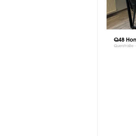
Q48 Hom
Querstraße -