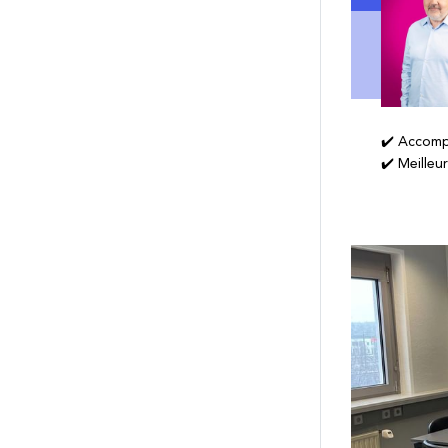
✔️ Accomp
✔️ Meilleu