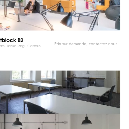
rtblock B2
Prix sur demande, contactez nous
ns-Halske-Ring - Cottbus
 MARCHÉ ET GAGNEZ DU TEMPS !