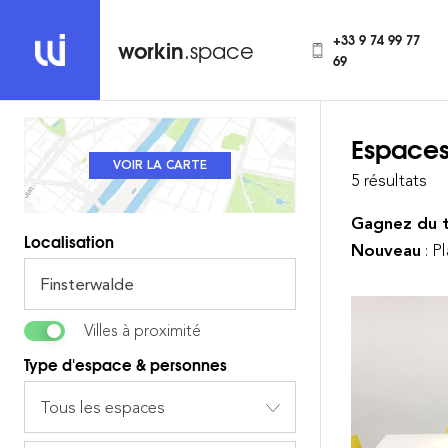
+33 9 74 99 77
workin
.space
69
Espaces
REVENIR À LA LISTE
VOIR LA CARTE
5 résultats
Gagnez du 
Localisation
Nouveau
: P
Villes à proximité
Type d'espace & personnes
Tous les espaces