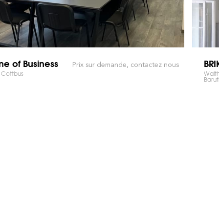
e of Business
BRI
Prix sur demande, contactez nous
 Cottbus
Walth
Baru