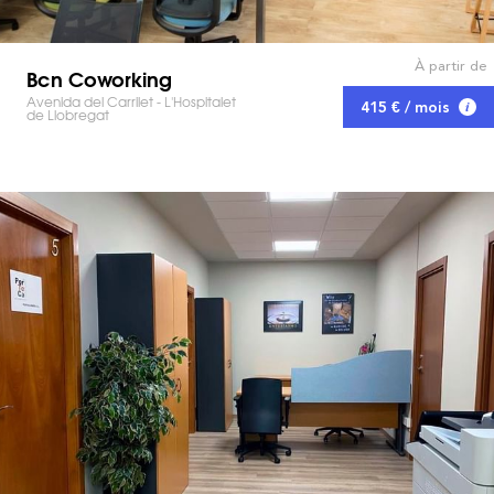
À partir de
Bcn Coworking
Avenida del Carrilet - L'Hospitalet
415 € / mois
de Llobregat