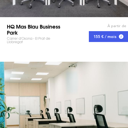
HQ Mas Blau Business
À partir de
Park
155 € / mois
Carrer d'Osona - El Prat de
Llobregat