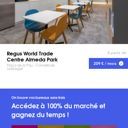
Regus World Trade
À partir de
Centre Almeda Park
209 € / mois
Plaça de la Pau - Cornellà de
Llobregat
On trouve vos bureaux sans frais
Accédez à 100% du marché et
gagnez du temps !