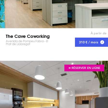
À partir de
The Cave Coworking
Avenida de Pompeu Fabra - El
310 € / mois
Prat de Llobregat
➔ RÉSERVER EN LIGNE