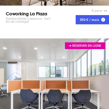
À partir de
Coworking La Plaza
Rambla Rafael Casanova - Sant
350 € / mois
Boi de Llobregat
➔ RÉSERVER EN LIGNE