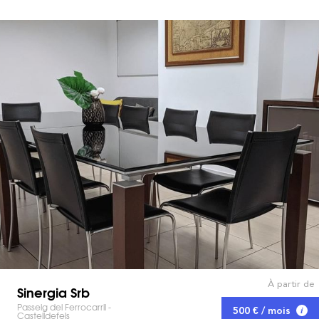
À partir de
Sinergia Srb
Passeig del Ferrocarril -
500 € / mois
Castelldefels