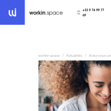
+33 9 74 99 77
workin
.space
69
workin.space
Actualités
Avez-vous un