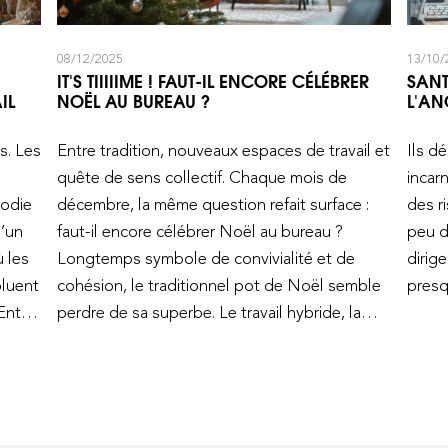
08/12/2025
13/10/
IT'S TIIIIIME ! FAUT-IL ENCORE CÉLÉBRER
SANT
IL
NOËL AU BUREAU ?
L'AN
s. Les
Entre tradition, nouveaux espaces de travail et
Ils dé
quête de sens collectif. Chaque mois de
incarn
oodie
décembre, la même question refait surface :
des r
u’un
faut-il encore célébrer Noël au bureau ?
peu d
 les
Longtemps symbole de convivialité et de
dirig
oluent
cohésion, le traditionnel pot de Noël semble
presq
 Entre
perdre de sa superbe. Le travail hybride, la
res
dispersion des équipes et la transformation
 » tel
des lieux de travail bousculent les codes.
ieuse
Alors que certains continuent à ériger le sapin
à l’accueil, organiser des
secret santa
ou initier
ciale
des ateliers créatifs de boules de Noël,