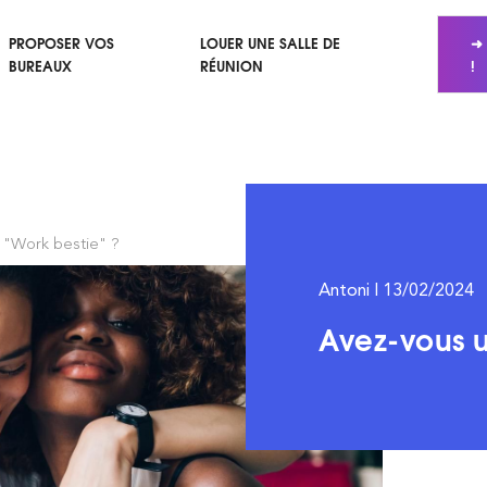
PROPOSER VOS
LOUER UNE SALLE DE
➜ 
BUREAUX
RÉUNION
!
 "Work bestie" ?
Antoni | 13/02/2024
Avez-vous u