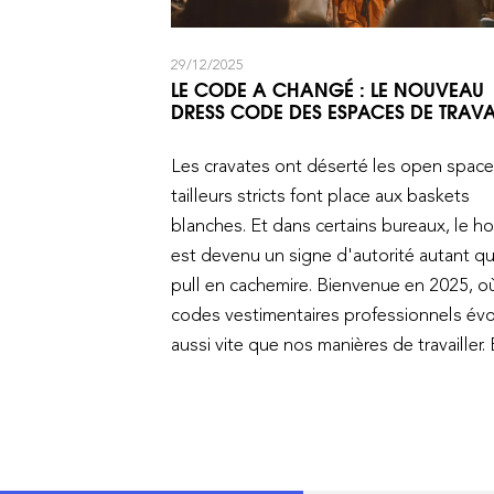
29/12/2025
LE CODE A CHANGÉ : LE NOUVEAU
DRESS CODE DES ESPACES DE TRAVA
Les cravates ont déserté les open space
tailleurs stricts font place aux baskets
blanches. Et dans certains bureaux, le h
est devenu un signe d'autorité autant q
pull en cachemire. Bienvenue en 2025, où
codes vestimentaires professionnels év
aussi vite que nos manières de travailler.
distanciel, coworking, flex office et cultu
d’entreprise en mutation, le « dress code
qu’on l’a connu vit une révolution silenc
mais bien réelle. Derrière les tissus et les
coupes, c’est une nouvelle grammaire so