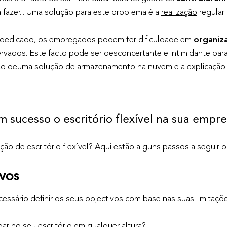
fazer... Uma solução para este problema é a
realização
regular
 dedicado, os empregados podem ter dificuldade em
organiza
rvados. Este facto pode ser desconcertante e intimidante para
ão de
uma solução de armazenamento na nuvem
e a explicaçã
sucesso o escritório flexível na sua empr
ão de escritório flexível? Aqui estão alguns passos a seguir 
ivos
necessário definir os seus objectivos com base nas suas limitaçõ
 no seu escritório em qualquer altura?