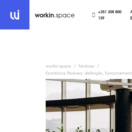
+351 308 800
workin
.space
139
workin.space
Notícias
Escritórios flexíveis: definição, funcioname