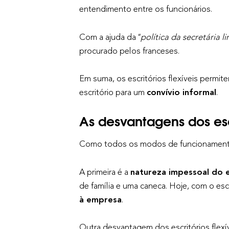
entendimento entre os funcionários.
Com a ajuda da
"política da secretária l
procurado pelos franceses.
Em suma, os escritórios flexíveis perm
escritório para um
convívio informal
.
As desvantagens dos escr
Como todos os modos de funcionamento, 
A primeira é a
natureza impessoal do e
de família e uma caneca. Hoje, com o escr
à empresa
.
Outra desvantagem dos escritórios flexíve