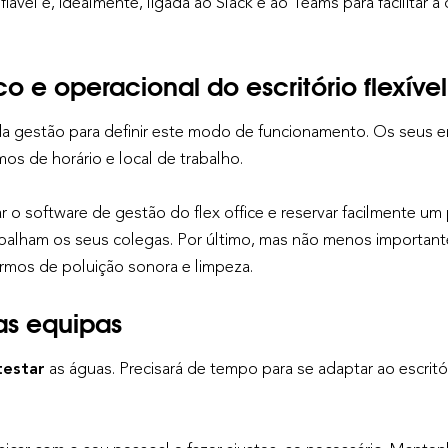
fiável e, idealmente, ligada ao Slack e ao Teams para facilitar
ico e operacional do escritório flexível
el da gestão para definir este modo de funcionamento. Os seu
s de horário e local de trabalho.
ar o software de gestão do flex office e reservar facilmente 
balham os seus colegas. Por último, mas não menos importante,
ermos de poluição sonora e limpeza.
as equipas
testar
as águas. Precisará de tempo para se adaptar ao escritó