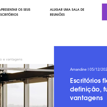
APRESENTAR OS SEUS
ALUGAR UMA SALA DE
ESCRITÓRIOS
REUNIÕES
nto e vantagens
Amandine | 05/12/20
Escritórios f
definição, 
vantagens