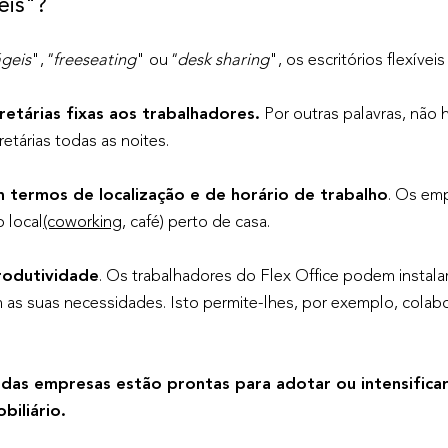
eis"?
ágeis
",
"
freeseating
" ou
"desk sharing
", os escritórios flexíve
retárias fixas aos trabalhadores.
Por outras palavras, não h
tárias todas as noites.
m termos de localização e de horário de trabalho
. Os emp
 local
(coworking
, café) perto de casa.
rodutividade
. Os trabalhadores do Flex Office podem instal
 as suas necessidades. Isto permite-lhes, por exemplo, colab
das empresas estão prontas para adotar ou intensificar 
biliário.