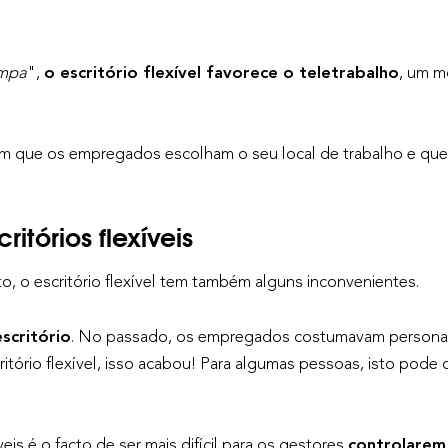
impa
",
o escritório flexível favorece o teletrabalho
, um m
item que os empregados escolham o seu local de trabalho e q
itórios flexíveis
o escritório flexível tem também alguns inconvenientes.
scritório
. No passado, os empregados costumavam personaliz
itório flexível, isso acabou! Para algumas pessoas, isto pode c
is é o facto de ser mais difícil para os gestores
controlarem