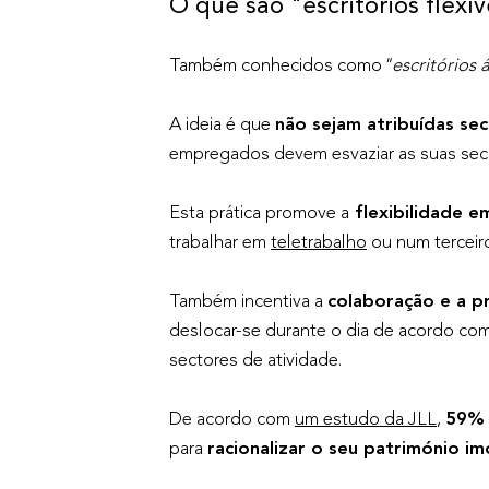
O que são "escritórios flexív
Também conhecidos como
"escritórios 
A ideia é que
não sejam atribuídas sec
empregados devem esvaziar as suas secre
Esta prática promove a
flexibilidade e
trabalhar em
teletrabalho
ou num terceiro
Também incentiva a
colaboração e a p
deslocar-se durante o dia de acordo com
sectores de atividade.
De acordo com
um estudo da JLL
,
59% 
para
racionalizar o seu património imo