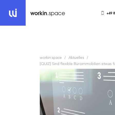
workin
.space
+49 
workin.space
Aktuelles
[QUIZ] Sind flexible Büroimmobilien etwas f