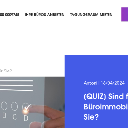
800 0009748
IHRE BÜROS ANBIETEN
TAGUNGSRAUM MIETEN
ür Sie?
Antoni | 16/04/2024
[QUIZ] Sind 
Büroimmobil
Sie?