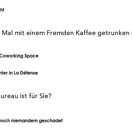
cht
e Mal mit einem Fremden Kaffee getrunken 
m Coworking Space
ter in La Défense
reau ist für Sie?
at noch niemandem geschadet