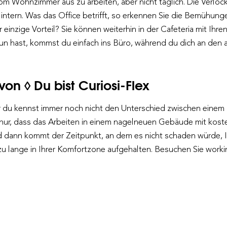
om Wohnzimmer aus zu arbeiten, aber nicht täglich. Die Verlock
 Hintern. Was das Office betrifft, so erkennen Sie die Bemühun
 einzige Vorteil? Sie können weiterhin in der Cafeteria mit Ihre
un hast, kommst du einfach ins Büro, während du dich an de
!
von ◊ Du bist Curiosi-Flex
er du kennst immer noch nicht den Unterschied zwischen einem
nur, dass das Arbeiten in einem nagelneuen Gebäude mit koste
d dann kommt der Zeitpunkt, an dem es nicht schaden würde, I
zu lange in Ihrer Komfortzone aufgehalten. Besuchen Sie work