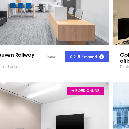
euven Railway
Ooh
€ 215 / maand
Vanaf
off
ein - Leuven
Diest
➔ BOEK ONLINE