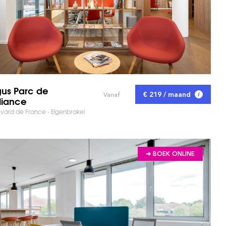
us Parc de
€ 219 / maand
Vanaf
lliance
vard de France - Eigenbrakel
➔ BOEK ONLINE