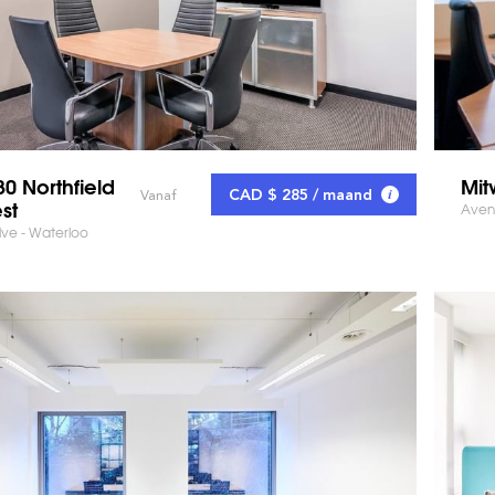
0 Northfield
Mit
CAD $ 285 / maand
Vanaf
st
Aven
rive - Waterloo