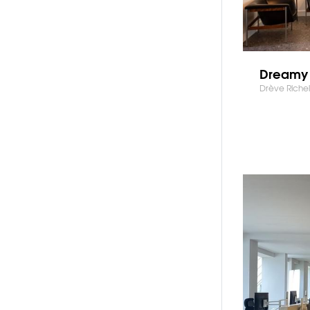
Dreamy
Drève Richel