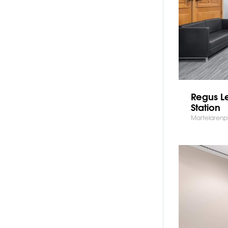
Regus L
Station
Martelarenpl