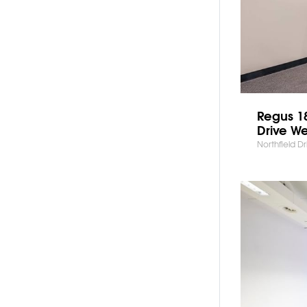
Regus 18
Drive We
Northfield D