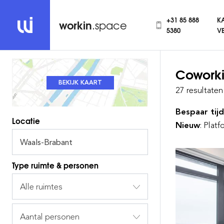
+31 85 888
K
workin
.space
5380
V
Cowork
BEKIJK KAART
BEKIJK LIJST
27 resultaten
Bespaar tijd
Locatie
Nieuw
: Plat
Type ruimte & personen
Alle ruimtes
Aantal personen