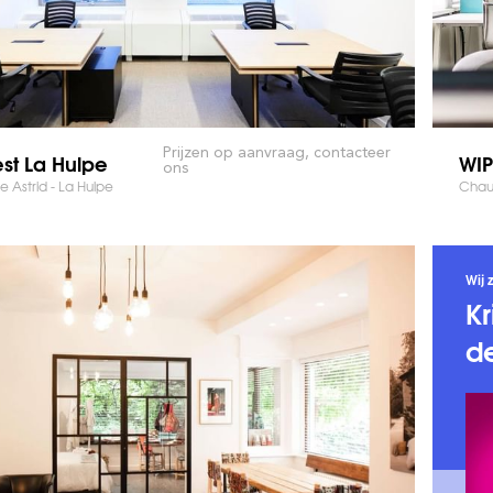
Prijzen op aanvraag, contacteer
st La Hulpe
WIP
ons
 Astrid - La Hulpe
Chau.
Wij 
Kr
de