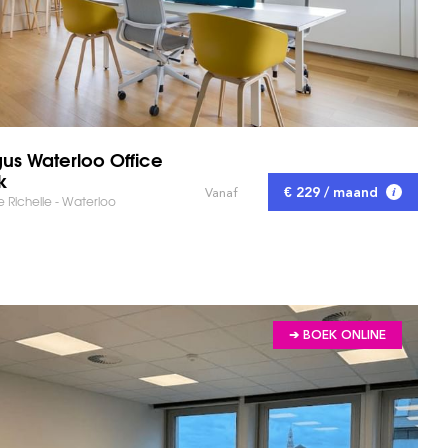
us Waterloo Office
k
€ 229 / maand
Vanaf
 Richelle - Waterloo
 BESPAAR TIJD!
➔ BOEK ONLINE