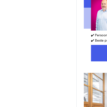
✔️ Persoon
✔️ Beste p