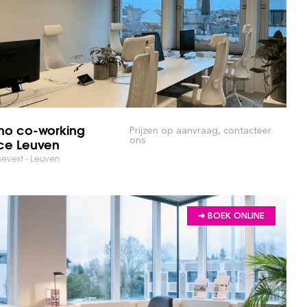
o co-working
Prijzen op aanvraag, contacteer
ice Leuven
ons
sevest - Leuven
➔ BOEK ONLINE