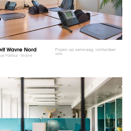
wit Wavre Nord
Prijzen op aanvraag, contacteer
ons
ue Pasteur - Wavre