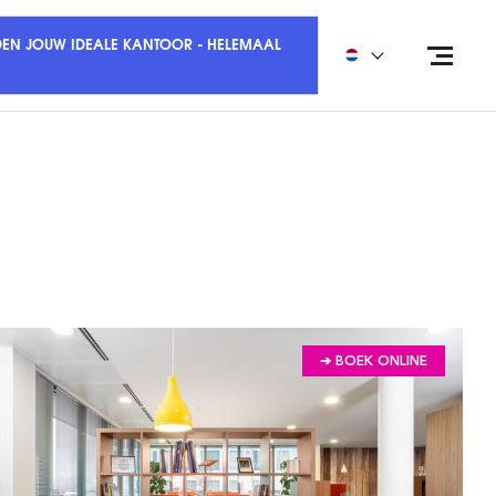
DEN JOUW IDEALE KANTOOR - HELEMAAL
➔ BOEK ONLINE