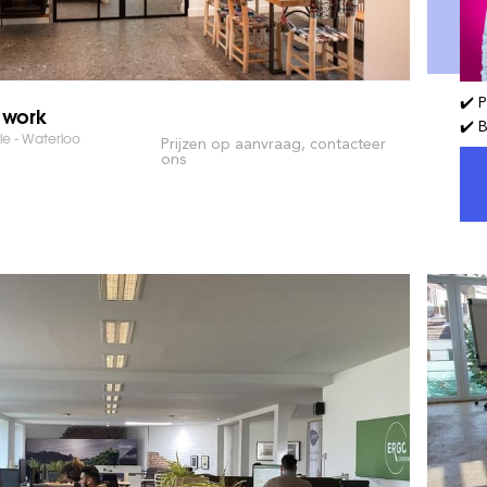
✔️ P
 work
✔️ 
le - Waterloo
Prijzen op aanvraag, contacteer
ons