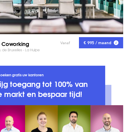
 Coworking
€ 995 / maand
Vanaf
 de Bruxelles - La Hulpe
zoeken gratis uw kantoren
ijg toegang tot 100% van
 markt en bespaar tijd!