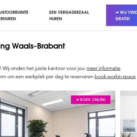
ANTOORRUIMTE
EEN VERGADERZAAL
➜ WIJ VIN
ERHUREN
HUREN
GRATIS!
ing
Waals-Brabant
! Wij vinden het juiste kantoor voor jou:
meer informatie
form om een werkplek per dag te reserveren
book.workin.space
➔ BOEK ONLINE