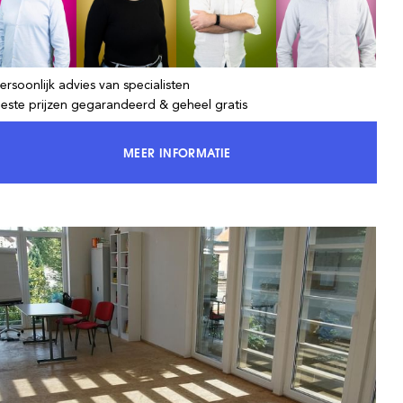
ersoonlijk advies van specialisten
Beste prijzen gegarandeerd & geheel gratis
MEER INFORMATIE
KRIJG TOEGANG TOT 100% VAN DE MA