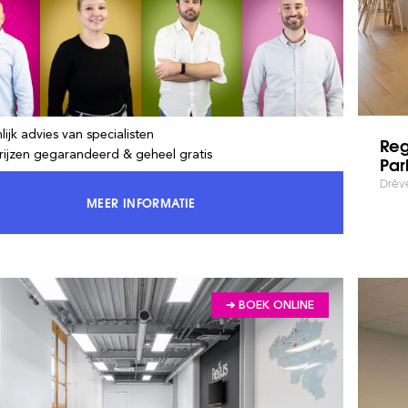
lijk advies van specialisten
Reg
rijzen gegarandeerd & geheel gratis
Par
Drève
MEER INFORMATIE
KRIJG TOEGANG TOT 100% VAN DE MARKT EN
➔ BOEK ONLINE