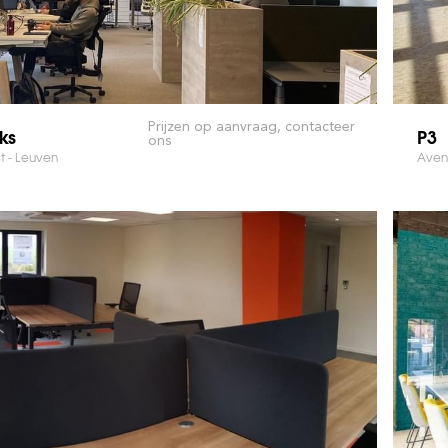
Prijzen op aanvraag, contacteer
ks
P3
ons
t - Leuven
Avenu