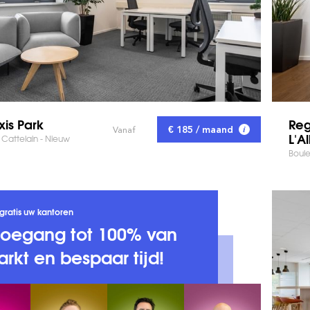
is Park
Reg
€ 185 / maand
Vanaf
L'A
Cattelain - Nieuw
Boule
gratis uw kantoren
 toegang tot 100% van
rkt en bespaar tijd!