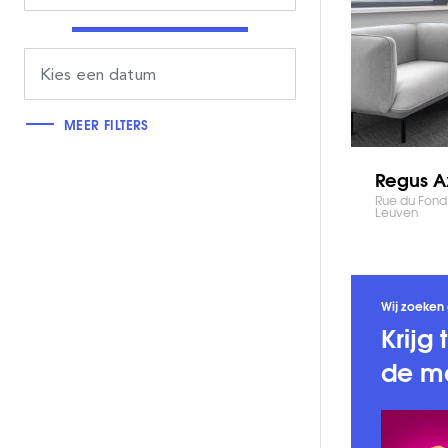
MEER FILTERS
Regus Ax
Rue du Fond 
Leuven
Wij zoeken 
Krijg
de ma