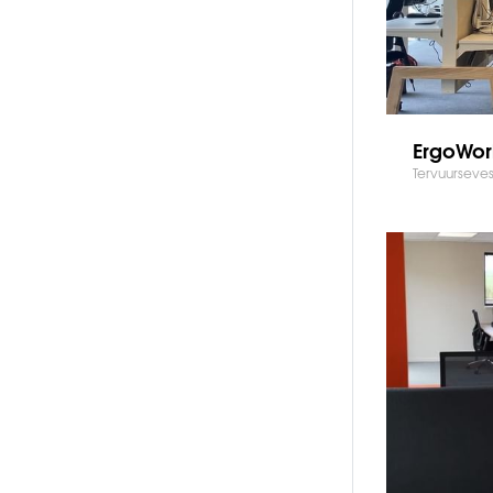
ErgoWor
Tervuurseves