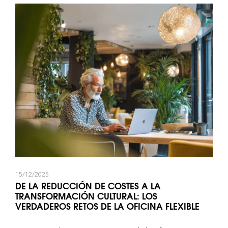
masivo, las renovadas expectativas de los
empleados, la búsqueda de equilibrio y sentido, y la
presión económica sobre los inmuebles están
obligando a las organizaciones a replantearse su
enfoque.
15/12/2025
DE LA REDUCCIÓN DE COSTES A LA
TRANSFORMACIÓN CULTURAL: LOS
VERDADEROS RETOS DE LA OFICINA FLEXIBLE