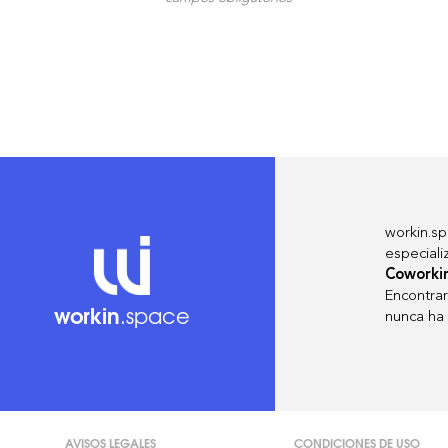
workin.sp
especial
Coworki
Encontrar 
workin
.space
nunca ha s
AVISOS LEGALES
CONDICIONES DE USO