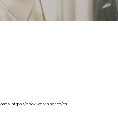
aforma:
https://book.workin.space/es