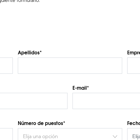
guiente formulario:
Apellidos*
Empr
E-mail*
Número de puestos*
Fecha
Elija una opción