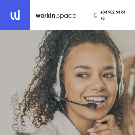
+34 902 84 84
workin
.space
78