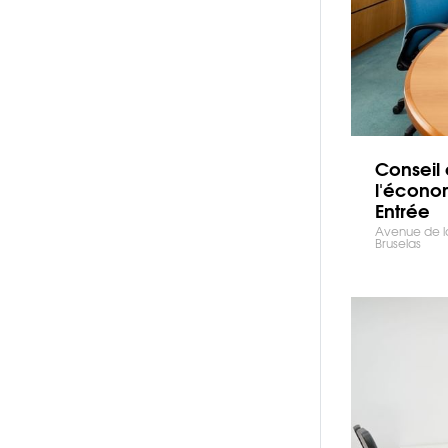
Conseil 
l'écono
Entrée
Avenue de la
Bruselas