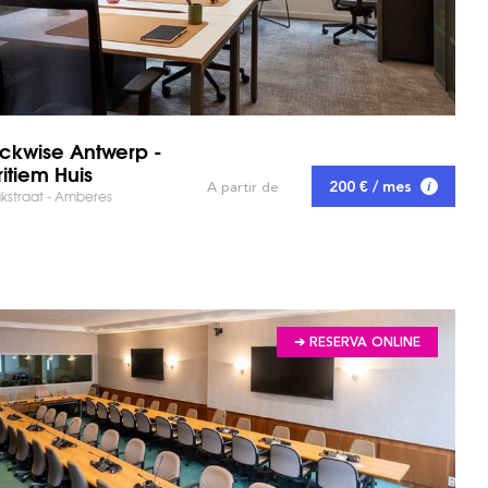
ckwise Antwerp -
itiem Huis
200 € / mes
A partir de
takstraat - Amberes
 TIEMPO
➔ RESERVA ONLINE