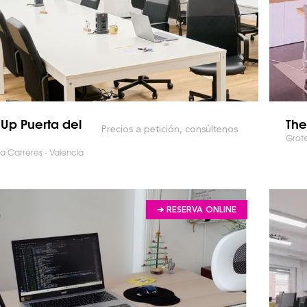
Up Puerta del
The
Precios a petición, consúltenos
Grot
ta Carreres - Valencia
➔ RESERVA ONLINE