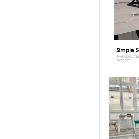
Simple 
Avenida D'E
Alacant