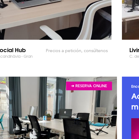
Social Hub
Livi
Precios a petición, consúltenos
scandinàvia - Gran
C. de
Enco
➔ RESERVA ONLINE
A
m