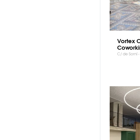
Vortex 
Coworki
C/ de Sorní 