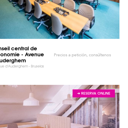
seil central de
conomie - Avenue
Precios a petición, consúltenos
Auderghem
ue d'Auderghem - Bruselas
➔ RESERVA ONLINE