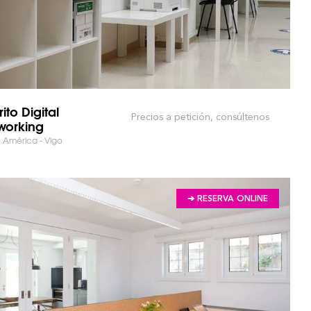
rito Digital
Precios a petición, consúltenos
orking
e América - Vigo
➔ RESERVA ONLINE