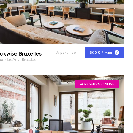
ckwise Bruxelles
500 € / mes
A partir de
e des Arts - Bruselas
➔ RESERVA ONLINE