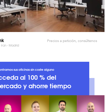
nk
Precios a petición, consúltenos
 Irún - Madrid
ntramos sus oficinas sin coste alguno
cceda al 100 % del
ercado y ahorre tiempo