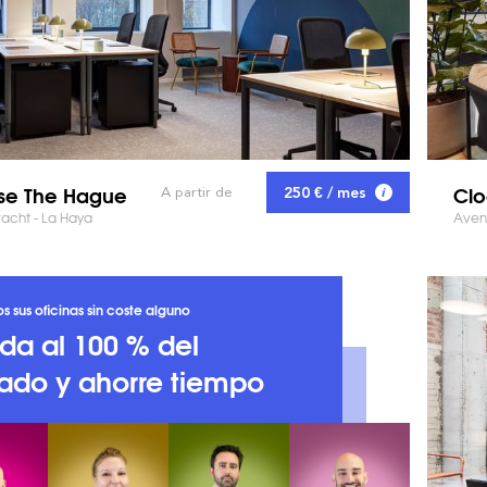
se The Hague
Clo
250 € / mes
A partir de
acht - La Haya
Avenu
 sus oficinas sin coste alguno
a al 100 % del
ado y ahorre tiempo