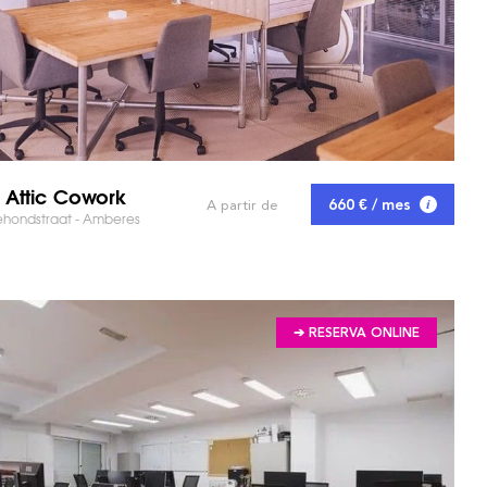
 Attic Cowork
660 € / mes
A partir de
ehondstraat - Amberes
➔ RESERVA ONLINE