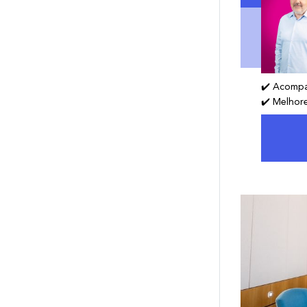
✔️ Acompa
✔️ Melhor