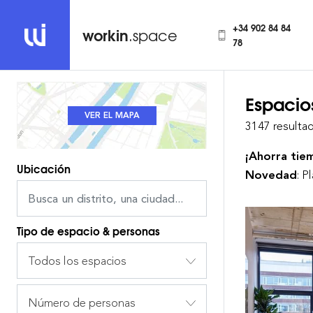
+34 902 84 84
workin
.space
78
Espacio
VER LA LISTA
VER EL MAPA
3147 resulta
¡Ahorra ti
Ubicación
Novedad
: P
Tipo de espacio & personas
Todos los espacios
Número de personas