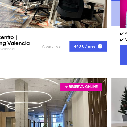
✔️ 
Centro |
✔️ 
ng Valencia
440 € / mes
A partir de
- Valencia
➔ RESERVA ONLINE