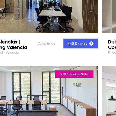
iencias |
Dist
440 € / mes
A partir de
ng Valencia
Cow
ell - Valencia
Pr. d
➔ RESERVA ONLINE