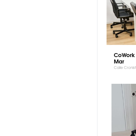
CoWork 
Mar
Calle Cronis