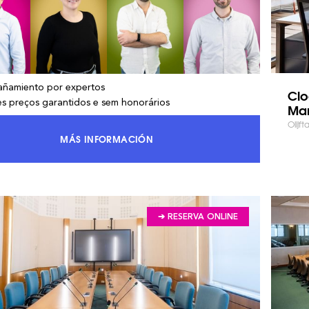
ñamiento por expertos
Clo
es preços garantidos e sem honorários
Mar
Olijf
MÁS INFORMACIÓN
ACCEDA AL 100 % DEL MERCADO Y AHORRE
➔ RESERVA ONLINE