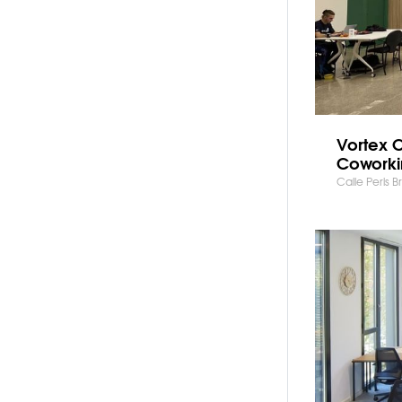
Vortex C
Coworki
Calle Peris Br