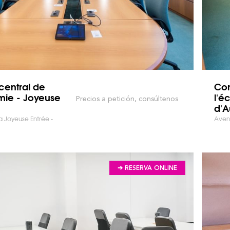
central de
Con
mie - Joyeuse
l'é
Precios a petición, consúltenos
d'
 Joyeuse Entrée -
Aven
➔ RESERVA ONLINE