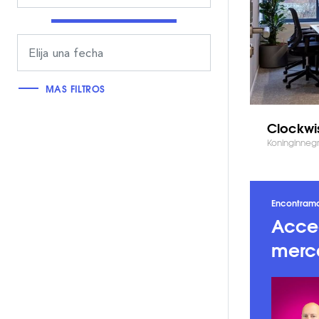
MAS FILTROS
Clockwi
Koninginnegr
Encontramos
Acced
merc