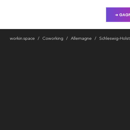
➜ GAGN
workin.space
Coworking
Allemagne
Schleswig-Holst