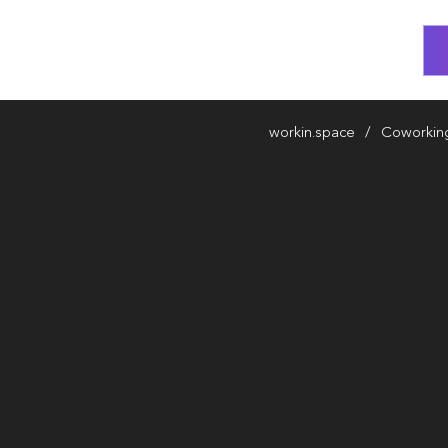
workin.space
Coworkin