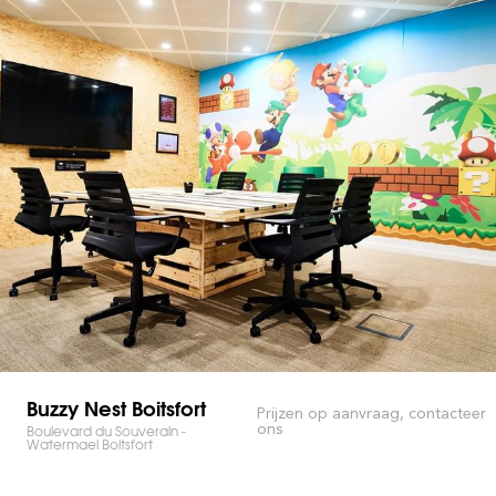
Buzzy Nest Boitsfort
Prijzen op aanvraag, contacteer
ons
Boulevard du Souverain -
Watermael Boitsfort