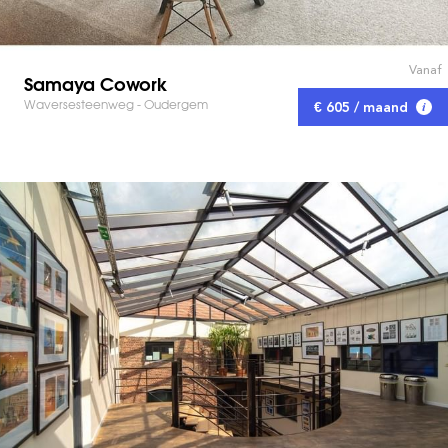
Vanaf
Samaya Cowork
Waversesteenweg - Oudergem
€ 605 / maand