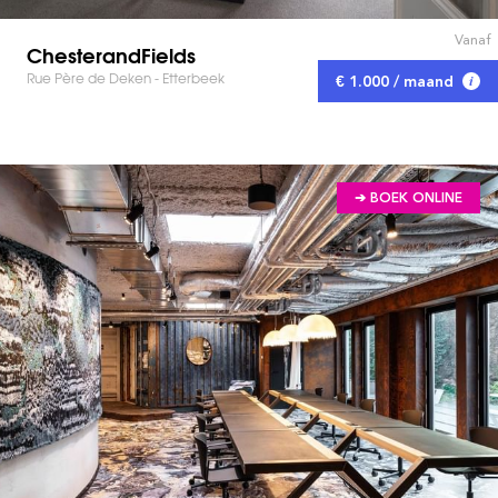
Vanaf
ChesterandFields
Rue Père de Deken - Etterbeek
€ 1.000 / maand
➔ BOEK ONLINE