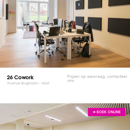
26 Cowork
Prijzen op aanvraag, contacteer
ons
Avenue Brugmann - Vorst
➔ BOEK ONLINE