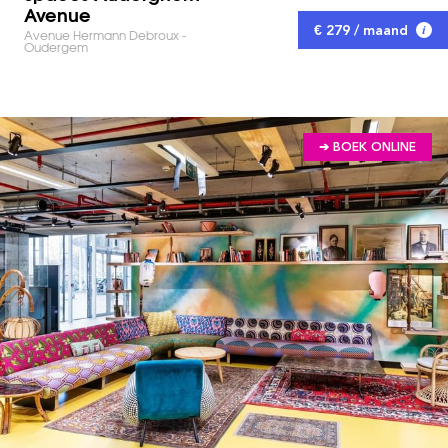
Avenue
€ 279 / maand
Avenue Hermann Debroux -
Oudergem
➔ BOEK ONLINE