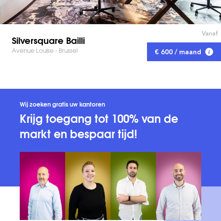
Vanaf
Silversquare Bailli
Avenue Louise - Brussel
€ 600 / maand
Wij zoeken gratis uw kantoren
Krijg toegang tot 100% van de
markt en bespaar tijd!