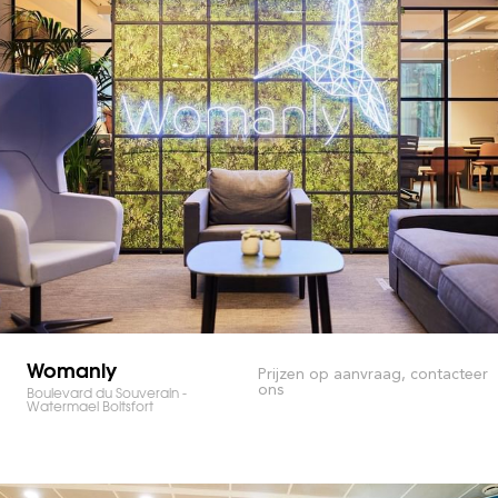
Womanly
Prijzen op aanvraag, contacteer
ons
Boulevard du Souverain -
Watermael Boitsfort