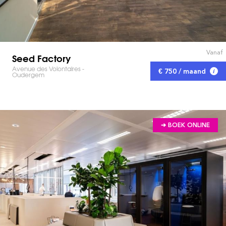
Vanaf
Seed Factory
Avenue des Volontaires -
€ 750 / maand
Oudergem
➔ BOEK ONLINE