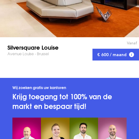
Vanaf
Silversquare Louise
Avenue Louise - Brussel
€ 600 / maand
Wij zoeken gratis uw kantoren
Krijg toegang tot 100% van de
markt en bespaar tijd!