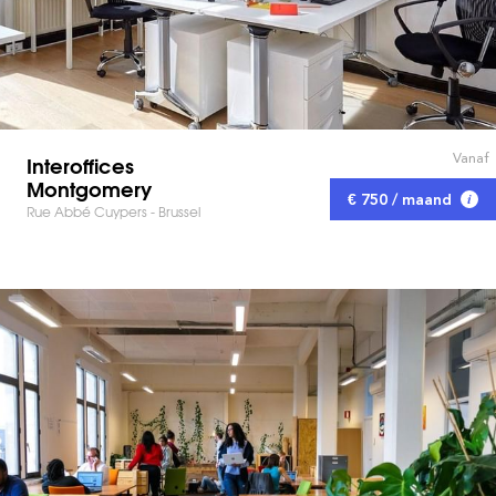
Vanaf
Interoffices
Montgomery
€ 750 / maand
Rue Abbé Cuypers - Brussel