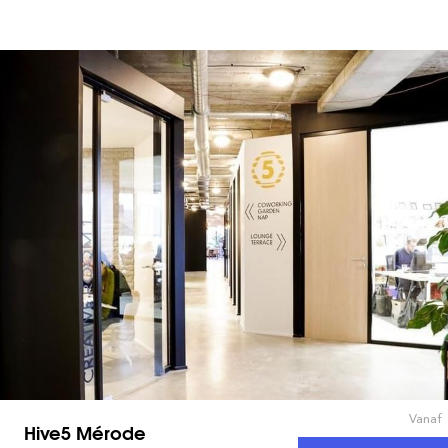
Vanaf
Hive5 Mérode