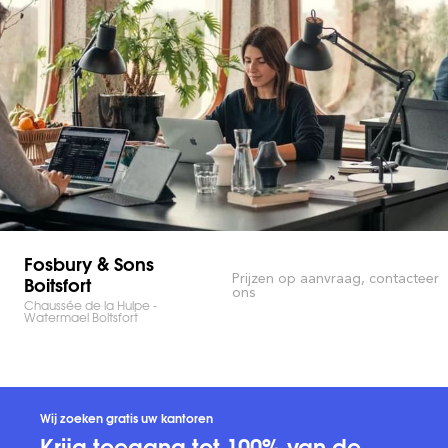
Fosbury & Sons
Boitsfort
Prijzen op aanvraag, contacteer
ons
Chaussée de la Hulpe -
Watermael Boitsfort
Wij zoeken gratis uw kantoren
Krijg toegang tot 100% van de