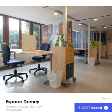
Vanaf
Espace Demey
Avenue Gustave Demey -
€ 400 / maand
Oudergem