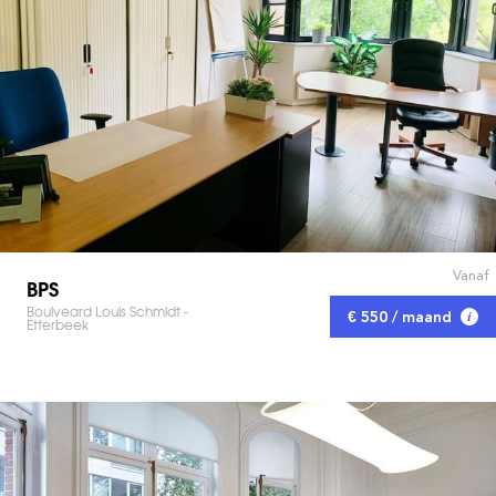
Vanaf
BPS
Boulveard Louis Schmidt -
€ 550 / maand
Etterbeek