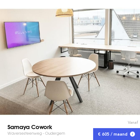
Vanaf
Samaya Cowork
Waversesteenweg - Oudergem
€ 605 / maand