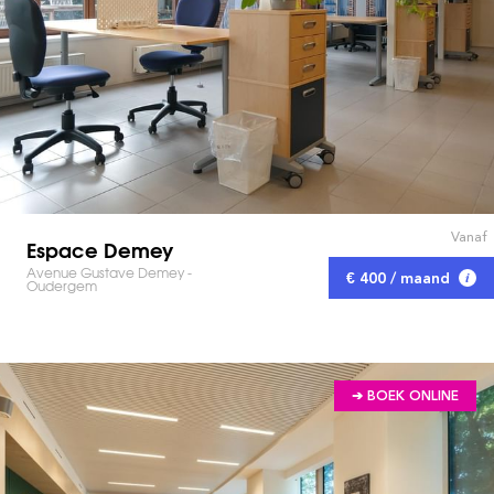
Vanaf
Espace Demey
Avenue Gustave Demey -
€ 400 / maand
Oudergem
➔ BOEK ONLINE