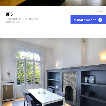
Vanaf
BPS
Boulveard Louis Schmidt -
€ 550 / maand
Etterbeek