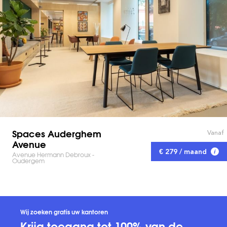
Spaces Auderghem
Vanaf
Avenue
€ 279 / maand
Avenue Hermann Debroux -
Oudergem
Wij zoeken gratis uw kantoren
Krijg toegang tot 100% van de