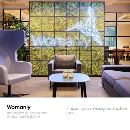
Womanly
Prijzen op aanvraag, contacteer
ons
Boulevard du Souverain -
Watermael Boitsfort