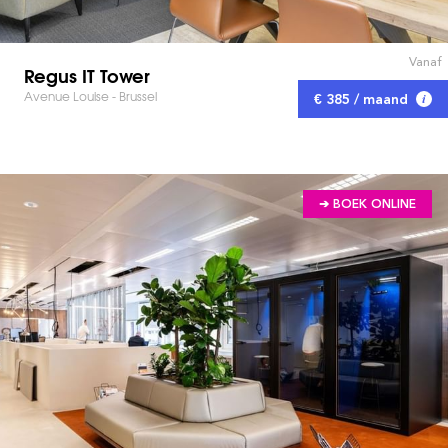
Vanaf
Regus IT Tower
Avenue Louise - Brussel
€ 385 / maand
➔ BOEK ONLINE