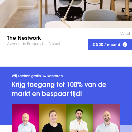
Vanaf
The Nestwork
Avenue de Broqueville - Brussel
€ 500 / maand
Wij zoeken gratis uw kantoren
Krijg toegang tot 100% van de
markt en bespaar tijd!