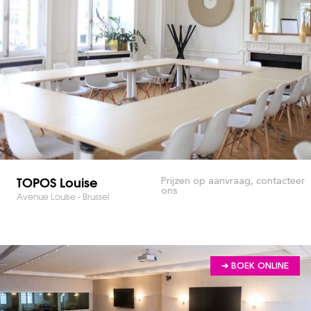
TOPOS Louise
Prijzen op aanvraag, contacteer
ons
Avenue Louise - Brussel
➔ BOEK ONLINE