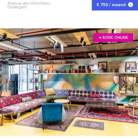
Avenue des Volontaires -
€ 750 / maand
Oudergem
➔ BOEK ONLINE