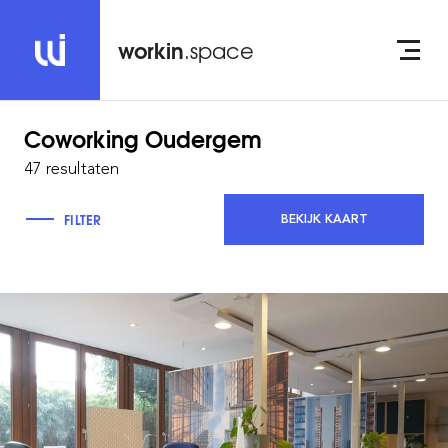
workin
.space
Coworking
Oudergem
47 resultaten
FILTER
BEKIJK KAART