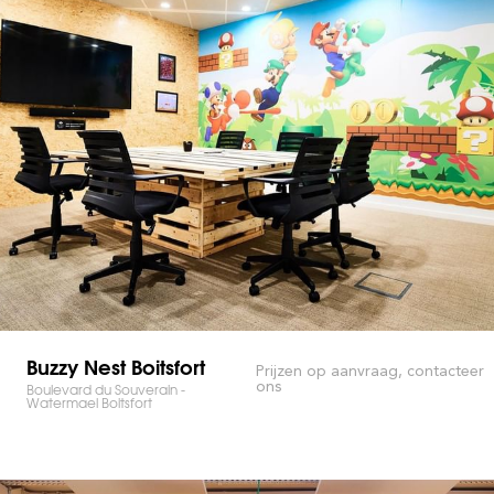
Buzzy Nest Boitsfort
Prijzen op aanvraag, contacteer
ons
Boulevard du Souverain -
Watermael Boitsfort