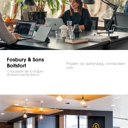
Fosbury & Sons
Boitsfort
Prijzen op aanvraag, contacteer
ons
Chaussée de la Hulpe -
Watermael Boitsfort