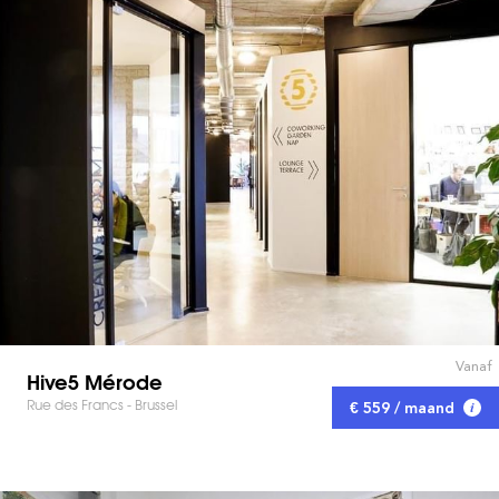
Vanaf
Hive5 Mérode
Rue des Francs - Brussel
€ 559 / maand