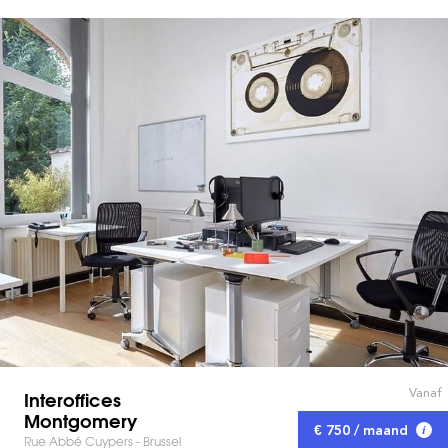
Vanaf
Interoffices
Montgomery
€ 750 / maand
Rue Abbé Cuypers - Brussel