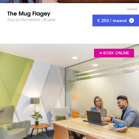
Vanaf
The Mug Flagey
Rue du Monastère - Brussel
€ 250 / maand
➔ BOEK ONLINE