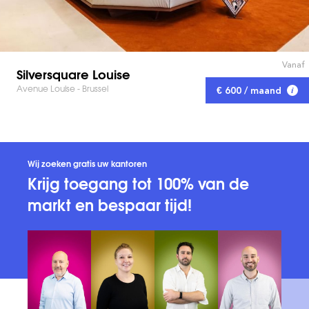
Vanaf
Silversquare Louise
Avenue Louise - Brussel
€ 600 / maand
Wij zoeken gratis uw kantoren
Krijg toegang tot 100% van de
markt en bespaar tijd!