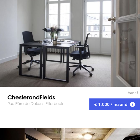
Vanaf
ChesterandFields
Rue Père de Deken - Etterbeek
€ 1.000 / maand