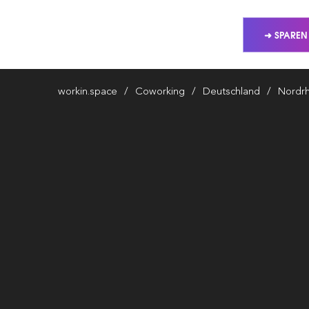
➜ SPAREN
workin.space
Coworking
Deutschland
Nordrh