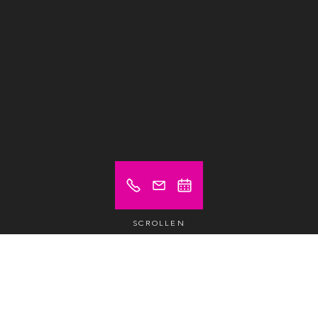
SCROLLEN
Preis ab (exkl. MwSt.)
36 €
Flex Desk
/tag /pax
299 €
Flex Desk
/monat /pax