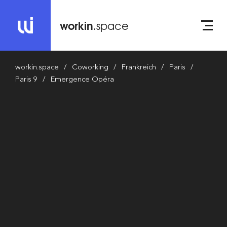
workin
.space
workin.space
Coworking
Frankreich
Paris
Paris 9
Emergence Opéra