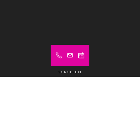
SCROLLEN
Preis ab (exkl. MwSt.)
Auf Anfrage
Fix Desk
/monat /pax
1,850 €
Privates Büro
/monat /2 pax
Auf Anfrage
Tagungsraum
/tag /6 pax