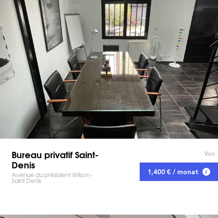
Bureau privatif Saint-
Von
Denis
1,400 € / monat
Avenue du président Wilson -
Saint Denis