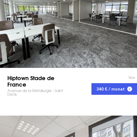
Hiptown Stade de
Von
France
340 € / monat
Avenue de la Métallurgie - Saint
Denis