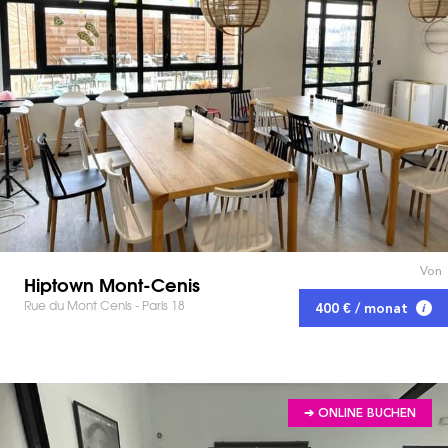
Von
Hiptown Mont-Cenis
Rue du Mont Cenis - Paris 18
400 € / monat
➔ ONLINE BUCHEN