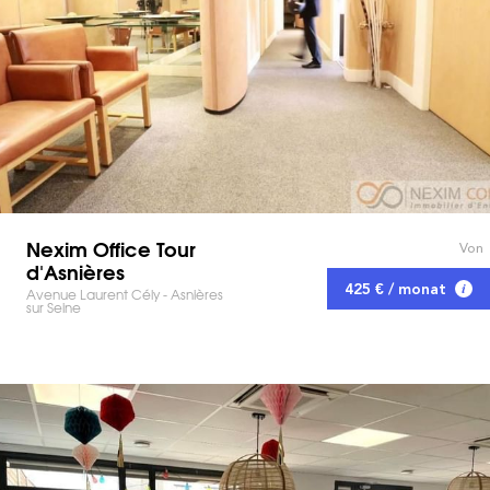
Nexim Office Tour
Von
d'Asnières
425 € / monat
Avenue Laurent Cély - Asnières
sur Seine