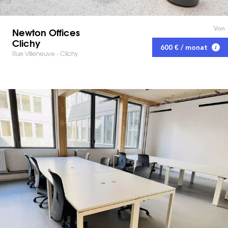
Von
Newton Offices
Clichy
600 € / monat
Rue Villeneuve - Clichy