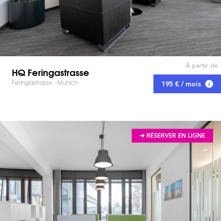
À partir de
HQ Feringastrasse
Feringastrasse - Munich
195 € / mois
➔ RÉSERVER EN LIGNE