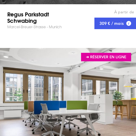
À partir de
Regus Parkstadt
Schwabing
309 € / mois
Marcel-Breuer-Strasse - Munich
➔ RÉSERVER EN LIGNE