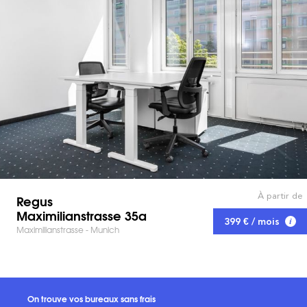
À partir de
Regus
Maximilianstrasse 35a
399 € / mois
Maximilianstrasse - Munich
On trouve vos bureaux sans frais