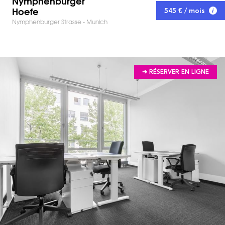
Nymphenburger
Hoefe
545 € / mois
Nymphenburger Strasse - Munich
➔ RÉSERVER EN LIGNE