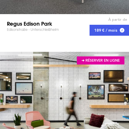
À partir de
Regus Edison Park
Edisonstraße - Unterschleißheim
189 € / mois
➔ RÉSERVER EN LIGNE