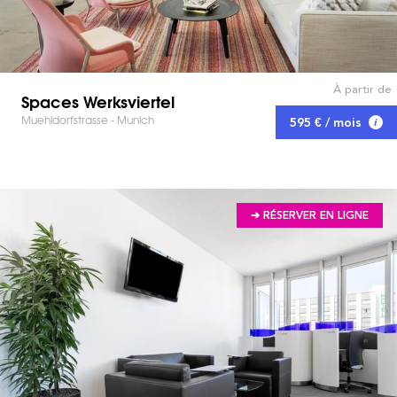
À partir de
Spaces Werksviertel
Muehldorfstrasse - Munich
595 € / mois
➔ RÉSERVER EN LIGNE