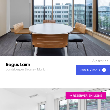
À partir de
Regus Laim
Landsberger Strasse - Munich
355 € / mois
➔ RÉSERVER EN LIGNE