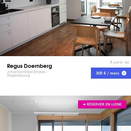
À partir de
Regus Doernberg
Johanna-Kinkel-Strasse -
305 € / mois
Regensbourg
➔ RÉSERVER EN LIGNE