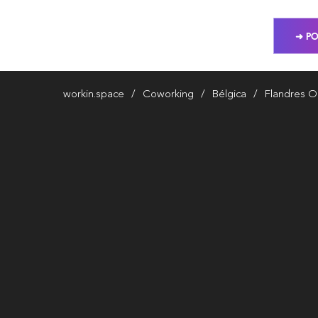
➜ PO
workin.space
Coworking
Bélgica
Flandres Or