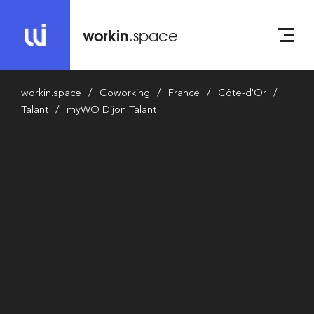
workin
.space
workin.space
Coworking
France
Côte-d'Or
Talant
myWO Dijon Talant