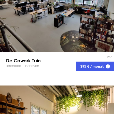
Von
De Cowork Tuin
Torenallee - Eindhoven
395 € / monat