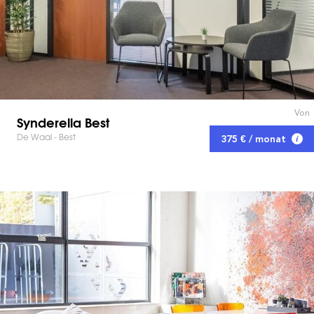
Von
Synderella Best
De Waal - Best
375 € / monat