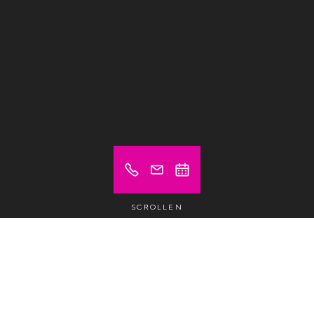
SCROLLEN
Preis ab (exkl. MwSt.)
5 €
Flex Desk
/tag /pax
125 €
Flex Desk
/monat /pax