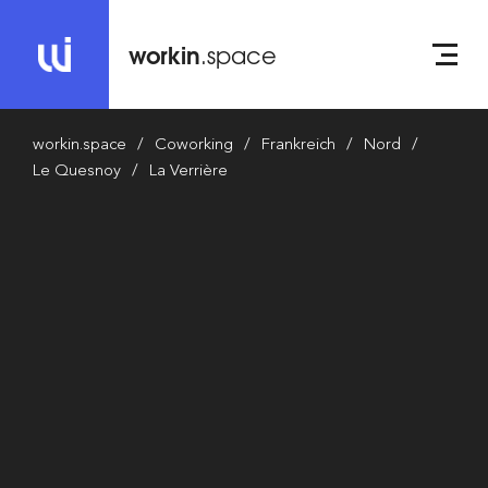
workin
.space
workin.space
Coworking
Frankreich
Nord
Le Quesnoy
La Verrière