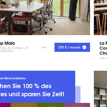
ap Malo
La 
Cow
275 € / monat
Von
are de la Balue - ZA
La Mézière
Ch
Rue P
hre Büros kostenlos
chen Sie 100 % des
es und sparen Sie Zeit!