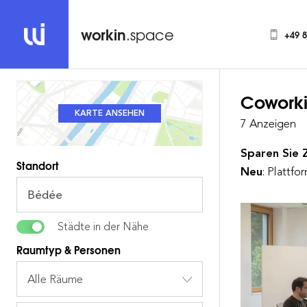
workin
.space
+49 
Cowork
KARTE ANSEHEN
LISTE ANSEHEN
7 Anzeigen
Sparen Sie 
Standort
Neu
: Plattf
Städte in der Nähe
Raumtyp & Personen
Alle Räume