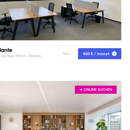
lante
460 € / monat
Von
 Jacques Frimot - Rennes
➔ ONLINE BUCHEN