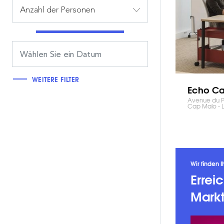
Anzahl der Personen
WEITERE FILTER
Echo C
Avenue du Ph
Cap Malo - 
Wir finden I
Errei
Markt