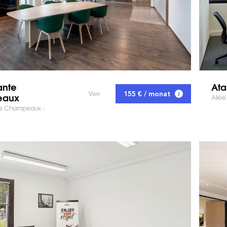
ante
Ata
155 € / monat
Von
eaux
Allée
te Champeaux -