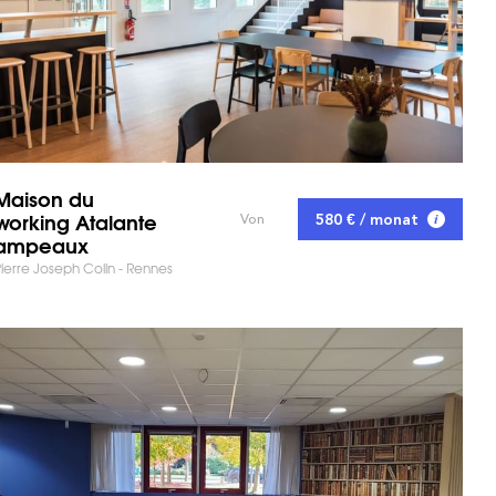
Maison du
orking Atalante
580 € / monat
Von
ampeaux
ierre Joseph Colin - Rennes