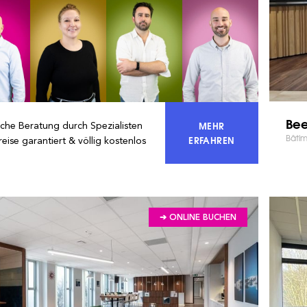
Bee
MEHR
iche Beratung durch Spezialisten
Bâtim
ERREICHEN SIE 100 %
ERFAHREN
reise garantiert & völlig kostenlos
➔ ONLINE BUCHEN