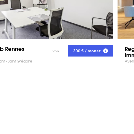
ub Rennes
Reg
300 € / monat
Von
Im
nt - Saint Grégoire
Avenu