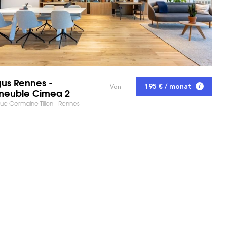
us Rennes -
195 € / monat
Von
meuble Cimea 2
e Germaine Tillon - Rennes