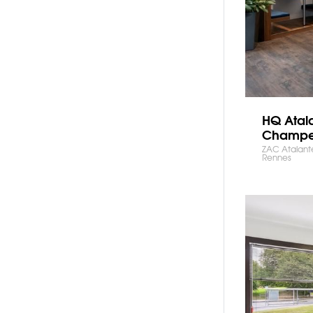
HQ Atal
Champ
ZAC Atalan
Rennes