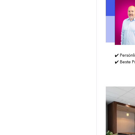
✔️ Persönl
✔️ Beste P