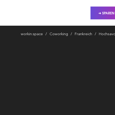
➜ SPAREN
workin.space
Coworking
Frankreich
Hochsav