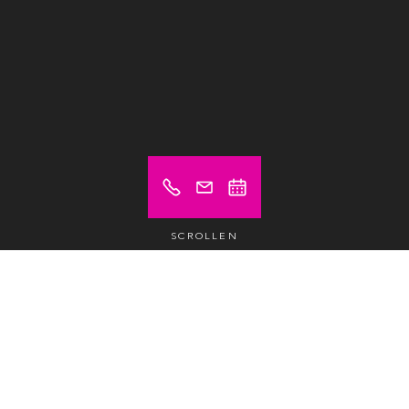
SCROLLEN
Preis ab (exkl. MwSt.)
300 €
Privates Büro
/monat /pax