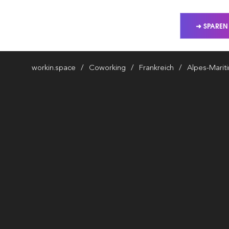
➜ SPAREN
workin.space
Coworking
Frankreich
Alpes-Marit