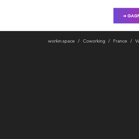
➜ GAGN
workin.space
Coworking
France
V