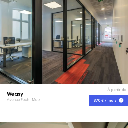
À partir de
Weasy
Avenue Foch - Metz
870 € / mois