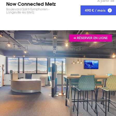
À partir de
Now Connected Metz
Boulevard Saint-Symphorien -
490 € / mois
Longeville les Metz
➔ RÉSERVER EN LIGNE