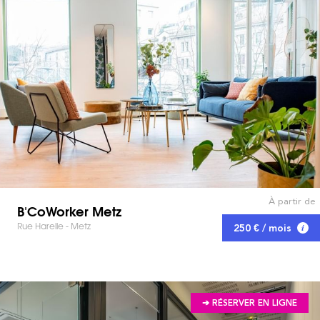
À partir de
B'CoWorker Metz
Rue Harelle - Metz
250 € / mois
➔ RÉSERVER EN LIGNE