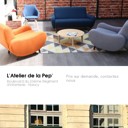
L'Atelier de la Pep'
Prix sur demande, contactez
nous
Boulevard du 26ème Régiment
d'Infanterie - Nancy