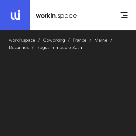
workin
.space
workin.space
Coworking
France
Marne
Bezannes
Regus Immeuble Zash