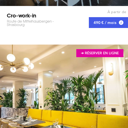
À partir de
Cro-work-in
Route de Mittelhausbergen -
490 € / mois
Strasbourg
➔ RÉSERVER EN LIGNE