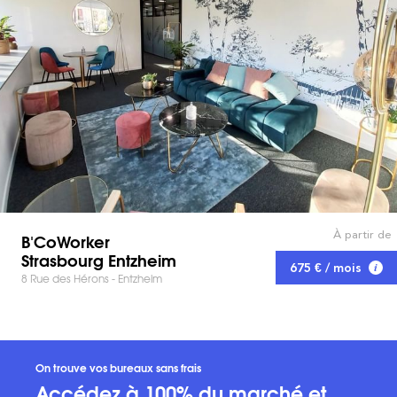
À partir de
B'CoWorker
Strasbourg Entzheim
675 € / mois
8 Rue des Hérons - Entzheim
On trouve vos bureaux sans frais
Accédez à 100% du marché et