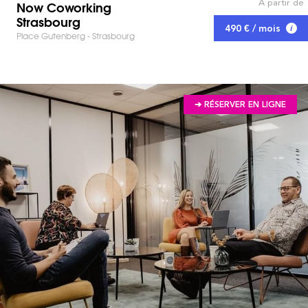
À partir de
Now Coworking
Strasbourg
490 € / mois
Place Gutenberg - Strasbourg
➔ RÉSERVER EN LIGNE