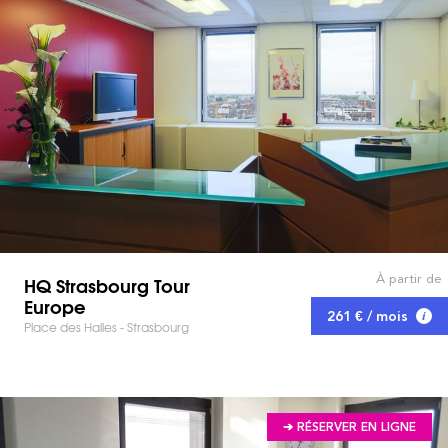
À partir de
HQ Strasbourg Tour
Europe
261 € / mois
Place des Halles - Strasbourg
➔ RÉSERVER EN LIGNE