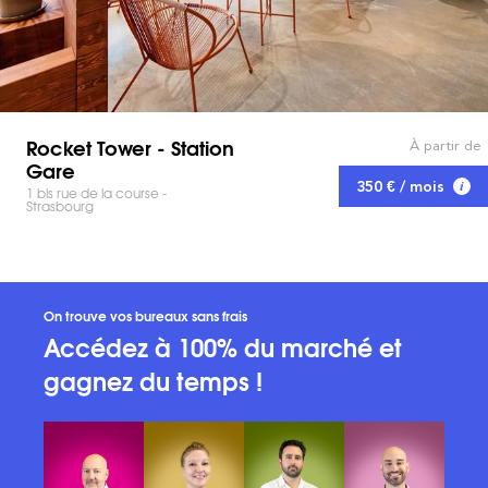
Rocket Tower - Station
À partir de
Gare
350 € / mois
1 bis rue de la course -
Strasbourg
On trouve vos bureaux sans frais
Accédez à 100% du marché et
gagnez du temps !