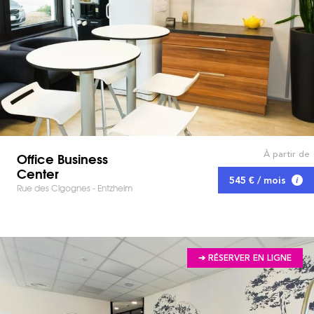
À partir de
Office Business
Center
545 € / mois
Rue des Cigognes - Entzheim
➔ RÉSERVER EN LIGNE