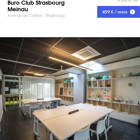
À partir de
Buro Club Strasbourg
Meinau
459 € / mois
Avenue de Colmar - Strasbourg