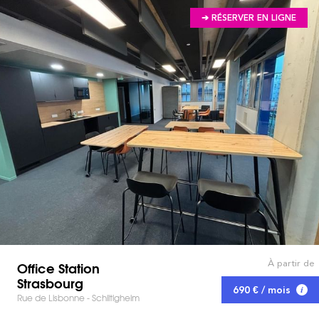
➔ RÉSERVER EN LIGNE
À partir de
Office Station
Strasbourg
690 € / mois
Rue de Lisbonne - Schiltigheim