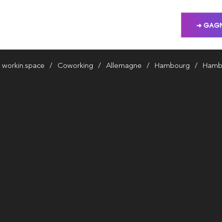
➜ GAGN
workin.space
Coworking
Allemagne
Hambourg
Hamb