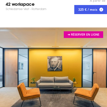
À partir de
42 workspace
Schiedamse Vest - Rotterdam
325 € / mois
➔ RÉSERVER EN LIGNE