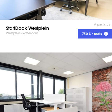
À partir de
StartDock Westplein
Westplein - Rotterdam
750 € / mois