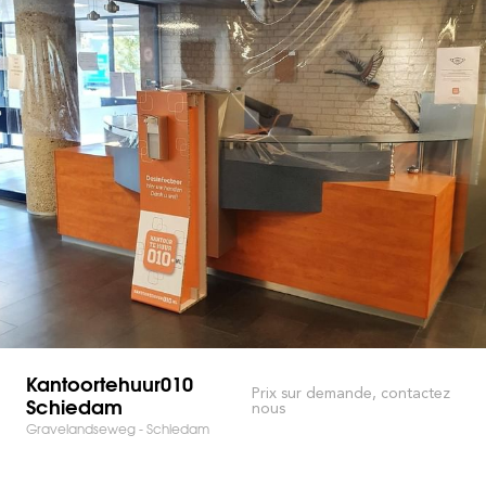
Kantoortehuur010
Prix sur demande, contactez
Schiedam
nous
Gravelandseweg - Schiedam