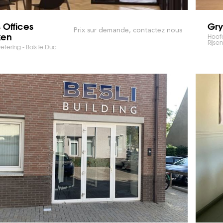
Offices
Gry
Prix sur demande, contactez nous
en
Hoofd
Rijse
ering - Bois le Duc