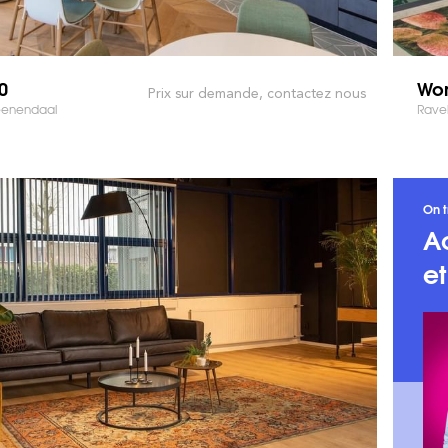
0
Wo
Prix sur demande, contactez nous
Veenendaal
Ravel
On t
A
e