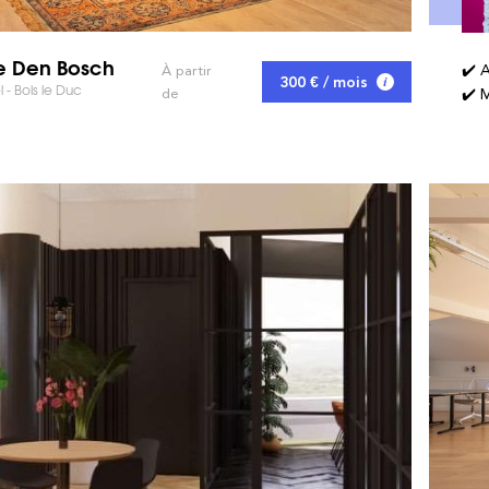
e Den Bosch
✔️ 
À partir
300 € / mois
l - Bois le Duc
de
✔️ M