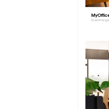
MyOffic
Bruistensinge