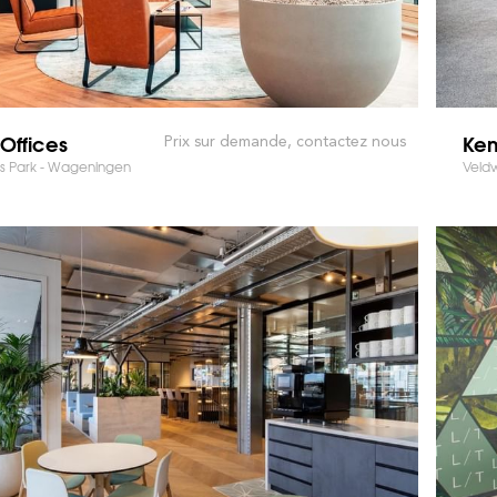
Offices
Kem
Prix sur demande, contactez nous
ss Park - Wageningen
Veld