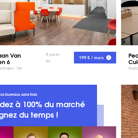
aan Van
Peo
À partir
199 € / mois
en 6
Cu
de
roijen - Tiel
Multa
os bureaux sans frais
dez à 100% du marché
gnez du temps !