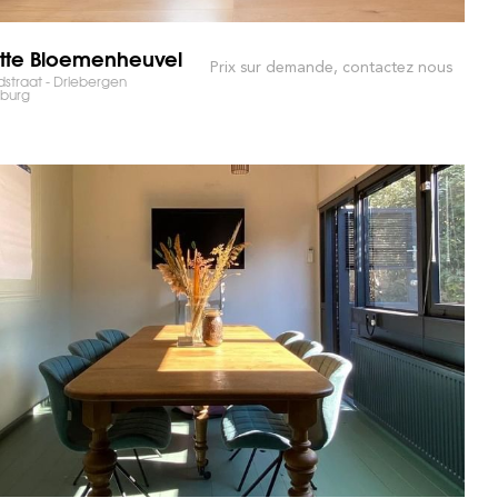
tte Bloemenheuvel
Prix sur demande, contactez nous
straat - Driebergen
nburg