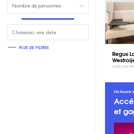
Nombre de personnes
PLUS DE FILTRES
Regus L
Westroij
Laan van West
On trouve v
Accé
et ga