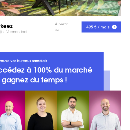
rkeez
À partir
495 € / mois
de
ijn - Veenendaal
rouve vos bureaux sans frais
ccédez à 100% du marché
t gagnez du temps !