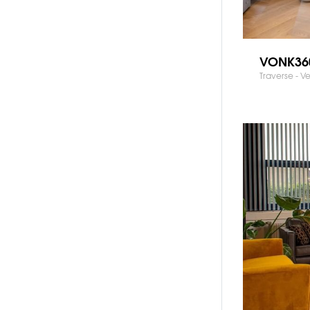
VONK36
Traverse - 