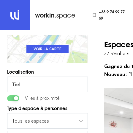
+33 9 74 99 77
workin
.space
69
Espaces
REVENIR À LA LISTE
VOIR LA CARTE
37 résultats
Gagnez du 
Localisation
Nouveau
: P
Villes à proximité
Type d'espace & personnes
Tous les espaces