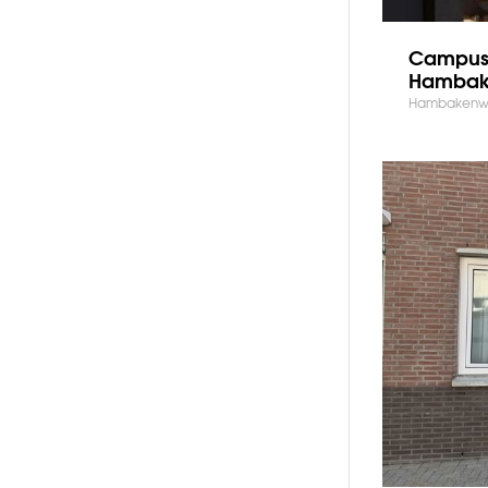
Campus 
Hambak
Hambakenwet