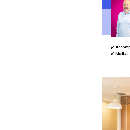
✔️ Accomp
✔️ Meilleu