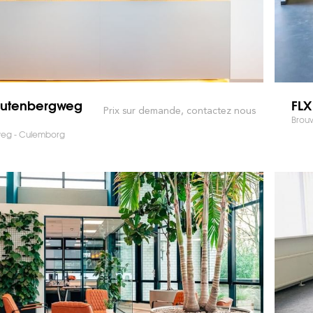
Gutenbergweg
FLX
Prix sur demande, contactez nous
Brou
eg - Culemborg