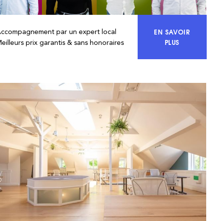
EN SAVOIR
Accompagnement par un expert local
ACCÉDEZ À 10
PLUS
eilleurs prix garantis & sans honoraires