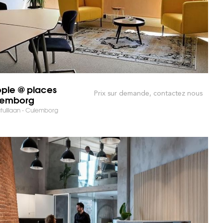
ple @ places
Prix sur demande, contactez nous
lemborg
tulilaan - Culemborg