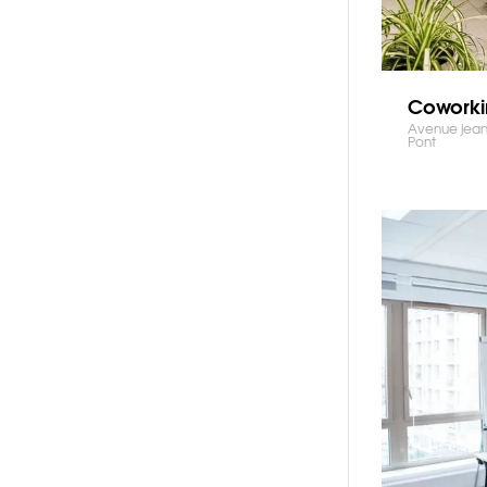
Cowork
Avenue jean j
Pont