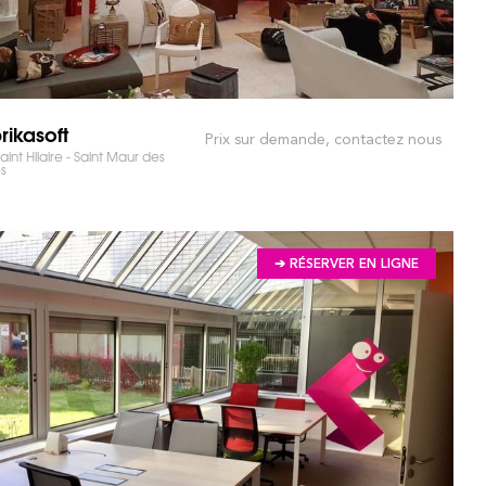
rikasoft
Prix sur demande, contactez nous
aint Hilaire - Saint Maur des
s
➔ RÉSERVER EN LIGNE