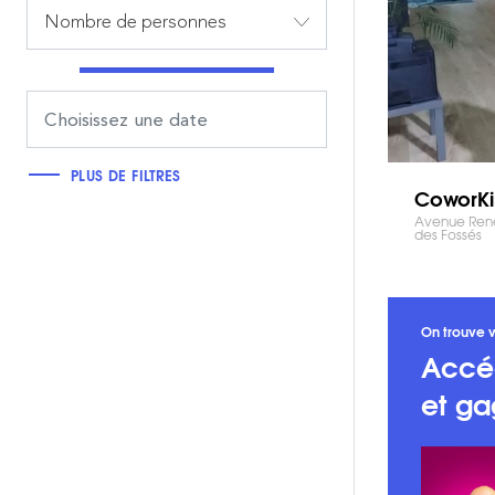
Nombre de personnes
PLUS DE FILTRES
CoworKi
Avenue René
des Fossés
On trouve v
Accé
et ga