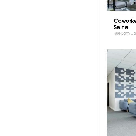
Coworkea
Seine
Rue Edith Cav