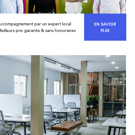
EN SAVOIR
Accompagnement par un expert local
ACCÉDEZ À 10
PLUS
eilleurs prix garantis & sans honoraires