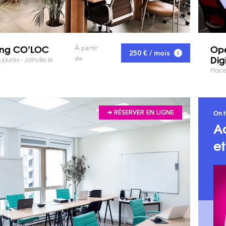
ing CO’LOC
Ope
À partir
250 € / mois
Dig
de
aurès - Joinville le
Place
On t
➔ RÉSERVER EN LIGNE
A
e