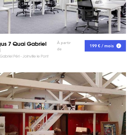
us 7 Quai Gabriel
À partir
199 € / mois
i
de
abriel Péri - Joinville le Pont