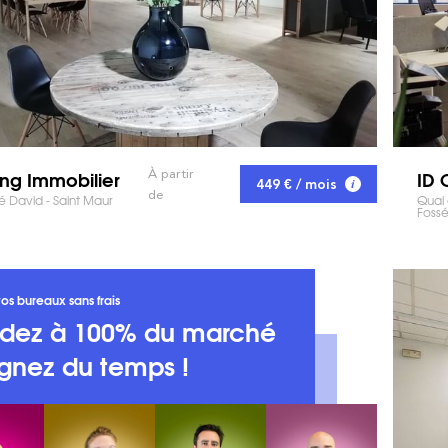
ng Immobilier
ID
À partir
449 € / mois
de
 David - Saint Maur
Quai 
Fossé
os bureaux sans frais
dez à 100% du marché
gnez du temps !