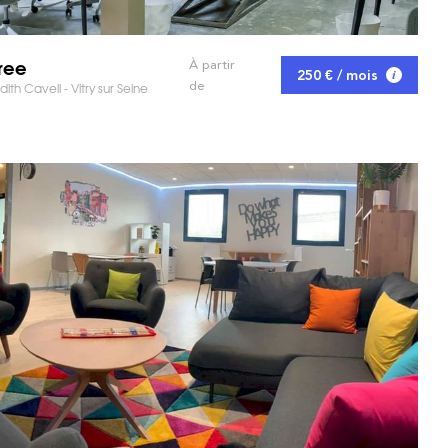
ree
À partir
250 € / mois
de
dith Cavell - Vitry sur Seine