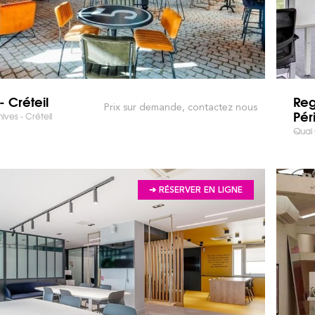
 Créteil
Reg
Prix sur demande, contactez nous
Pér
ives - Créteil
Quai G
➔ RÉSERVER EN LIGNE