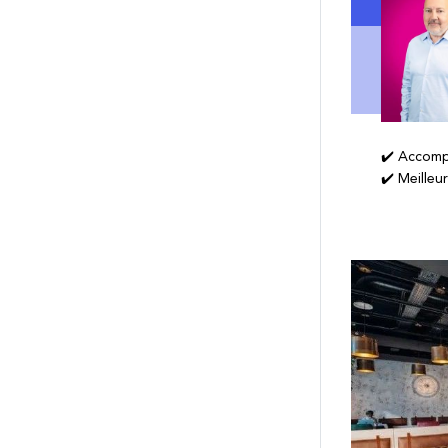
✔️ Accomp
✔️ Meilleu