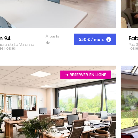
n 94
Fab
À partir
550 € / mois
de
gare de La Varenne -
Rue S
es Fossés
Fossé
➔ RÉSERVER EN LIGNE