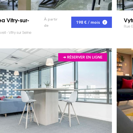
 Vitry-sur-
Vyt
À partir
198 € / mois
de
Rue E
ell - Vitry sur Seine
➔ RÉSERVER EN LIGNE