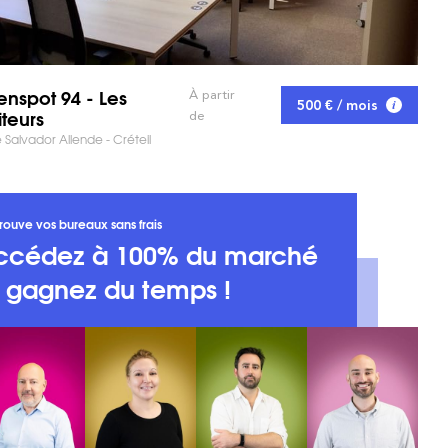
nspot 94 - Les
À partir
500 € / mois
iteurs
de
 Salvador Allende - Créteil
rouve vos bureaux sans frais
ccédez à 100% du marché
t gagnez du temps !