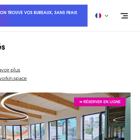
ON TROUVE VOS BUREAUX, SANS FRAIS
és
avoir plus
orkin.space
➔ RÉSERVER EN LIGNE