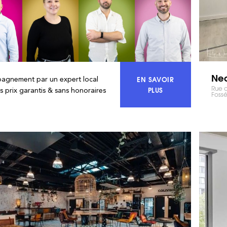
Neo
EN SAVOIR
agnement par un expert local
Rue d
ACCÉDEZ À 100% DU
PLUS
rs prix garantis & sans honoraires
Fossé