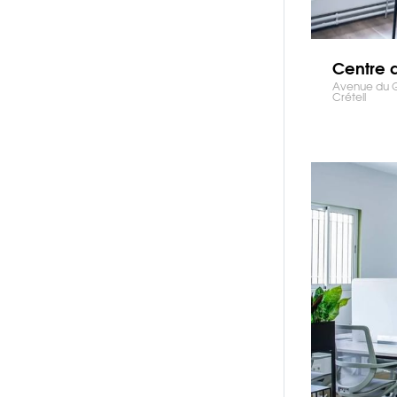
Centre 
Avenue du G
Créteil