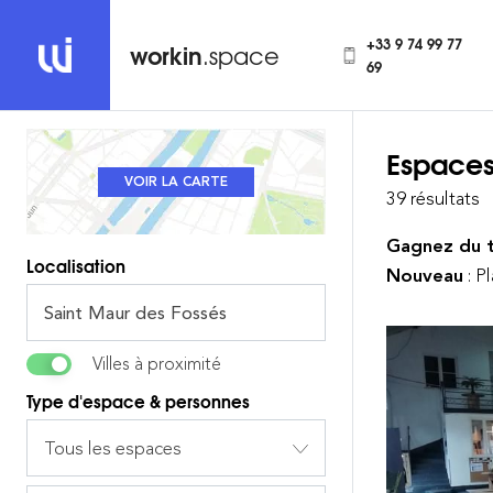
+33 9 74 99 77
workin
.space
69
Espaces
REVENIR À LA LISTE
VOIR LA CARTE
39 résultats
Gagnez du 
Localisation
Nouveau
: P
Villes à proximité
Type d'espace & personnes
Tous les espaces