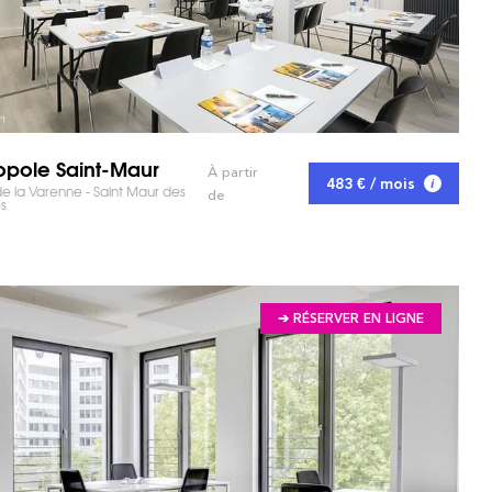
pole Saint-Maur
À partir
483 € / mois
e la Varenne - Saint Maur des
 MARCHÉ ET GAGNEZ DU TEMPS !
de
s
➔ RÉSERVER EN LIGNE