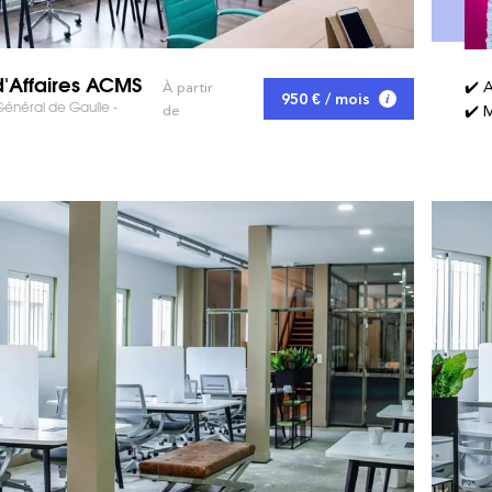
d'Affaires ACMS
✔️ 
À partir
950 € / mois
énéral de Gaulle -
de
✔️ M