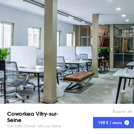
À partir de
Coworkea Vitry-sur-
Seine
198 € / mois
Rue Edith Cavell - Vitry sur Seine