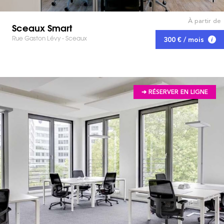
À partir de
Sceaux Smart
Rue Gaston Lévy - Sceaux
300 € / mois
➔ RÉSERVER EN LIGNE