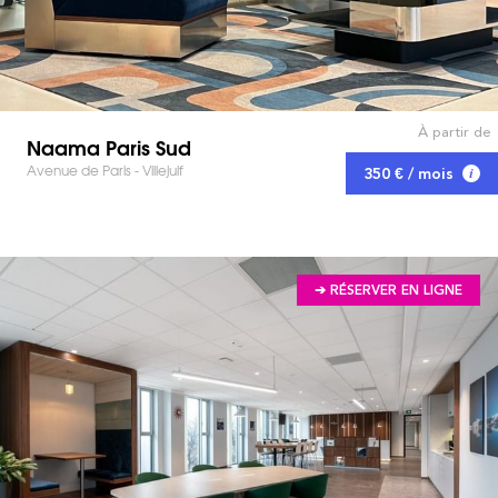
À partir de
Naama Paris Sud
Avenue de Paris - Villejuif
350 € / mois
➔ RÉSERVER EN LIGNE