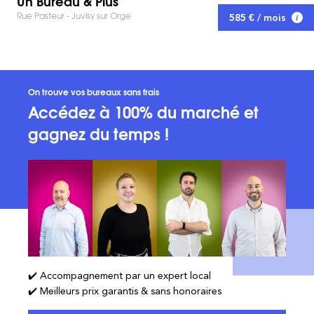
Un Bureau & Plus
Rue Pasteur - Juvisy sur Orge
585 € / mois
On trouve vos bureaux sans frais
Accédez à 100% du marché et
gagnez du temps !
✔️ Accompagnement par un expert local
✔️ Meilleurs prix garantis & sans honoraires