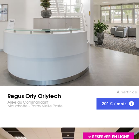
À partir de
Regus Orly Orlytech
Allée du Commandant
201 € / mois
Mouchotte - Paray Vieille Poste
➔ RÉSERVER EN LIGNE