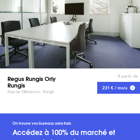
À partir de
Regus Rungis Orly
Rungis
231 € / mois
Rue de Villeneuve - Rungis
On trouve vos bureaux sans frais
Accédez à 100% du marché et